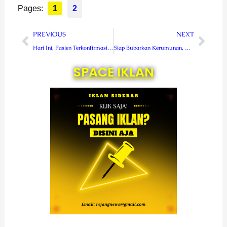
Pages:
1
2
Prev
Next
PREVIOUS
NEXT
Hari Ini, Pasien Terkonfirmasi Positif Covid – 19 di Rejang Lebong Bertambah 23 Orang
Siap Bubarkan Kerumunan, Gabungan TNI – Polri di Rejang Lebong Patroli di Malam Tahun Baru
SPACE IKLAN