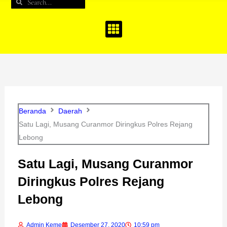
Search
Search
b
a
u
o
g
b
o
r
e
k
a
m
Beranda
Daerah
Satu Lagi, Musang Curanmor Diringkus Polres Rejang
Lebong
Satu Lagi, Musang Curanmor
Diringkus Polres Rejang
Lebong
Admin Keme
Desember 27, 2020
10:59 pm