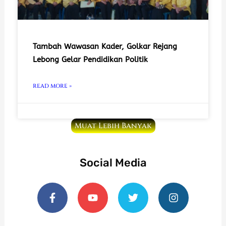
Tambah Wawasan Kader, Golkar Rejang
Lebong Gelar Pendidikan Politik
READ MORE »
Muat Lebih Banyak
Social Media
F
Y
T
I
a
o
w
n
c
u
i
s
e
t
t
t
b
u
t
a