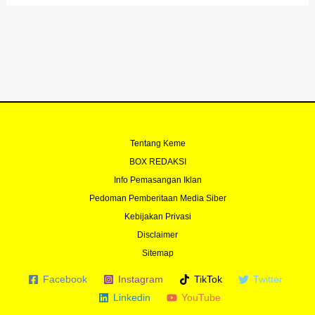
o
b
e
g
o
e
r
r
k
a
-
m
f
Tentang Keme
BOX REDAKSI
Info Pemasangan Iklan
Pedoman Pemberitaan Media Siber
Kebijakan Privasi
Disclaimer
Sitemap
Facebook
Instagram
TikTok
Twitter
Linkedin
YouTube