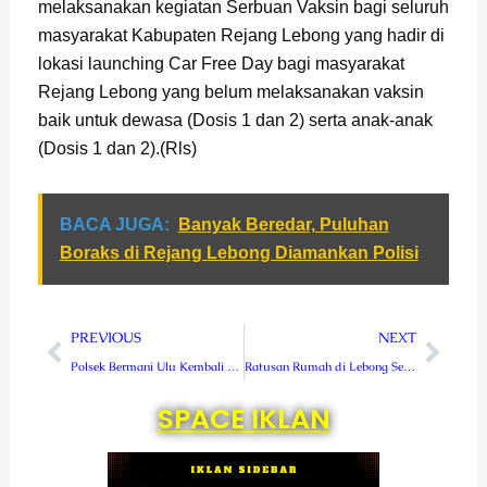
melaksanakan kegiatan Serbuan Vaksin bagi seluruh
masyarakat Kabupaten Rejang Lebong yang hadir di
lokasi launching Car Free Day bagi masyarakat
Rejang Lebong yang belum melaksanakan vaksin
baik untuk dewasa (Dosis 1 dan 2) serta anak-anak
(Dosis 1 dan 2).(Rls)
BACA JUGA:
Banyak Beredar, Puluhan
Boraks di Rejang Lebong Diamankan Polisi
Prev
Next
PREVIOUS
NEXT
Polsek Bermani Ulu Kembali Gelar Jumrokah
Ratusan Rumah di Lebong Segera Dibedah BSPS-PB
SPACE IKLAN