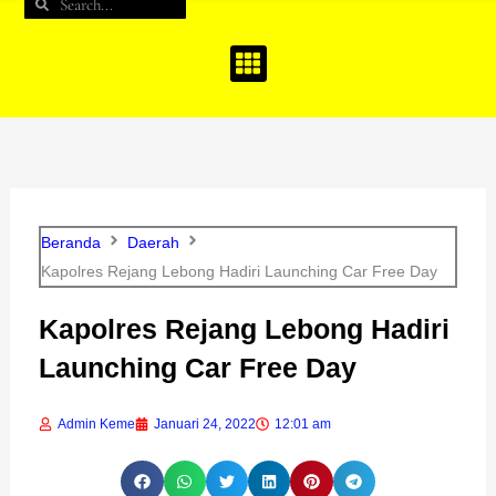
Search
Search
b
a
u
o
g
b
o
r
e
k
a
m
Beranda
Daerah
Kapolres Rejang Lebong Hadiri Launching Car Free Day
Kapolres Rejang Lebong Hadiri
Launching Car Free Day
Admin Keme
Januari 24, 2022
12:01 am