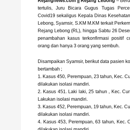
Page
,
Page
Rejangnews.com || Rejang Lebong
– Berd
tertulis, Juru Bicara Gugus Tugas Perc
Covid19 sekaligus Kepala Dinas Kesehata
Lebong, Syamsir, S.KM M.KM terkait Perke
Rejang Lebong (RL), hingga Sabtu 26 Dese
penambahan kasus terkonfirmasi positif 
orang dan hanya 3 orang yang sembuh.
Disampaikan Syamsir, berikut data pasien kon
bertambah ;
1. Kasus 450, Perempuan, 23 tahun, Kec. Cu
dilakukan isolasi mandiri.
2. Kasus 451. Laki laki, 25 tahun , Kec. Cur
Lakukan isolasi mandiri.
3. Kasus 452, Perempuan, 19 tahun, Kec. Cur
dilakukan isolasi mandiri.
4. Kasus 453, Perempuan, 63 tahun, Kec. Cu
dilakukan isolasi mandiri.