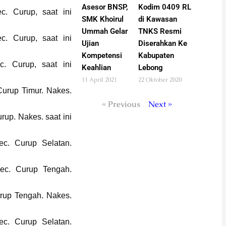
Asesor BNSP,
Kodim 0409 RL
. Curup, saat ini
SMK Khoirul
di Kawasan
Ummah Gelar
TNKS Resmi
. Curup, saat ini
Ujian
Diserahkan Ke
Kompetensi
Kabupaten
. Curup, saat ini
Keahlian
Lebong
11 April 2021
22 Oktober 2020
Curup Timur. Nakes.
« Previous
Next »
rup. Nakes. saat ini
c. Curup Selatan.
ec. Curup Tengah.
urup Tengah. Nakes.
c. Curup Selatan.