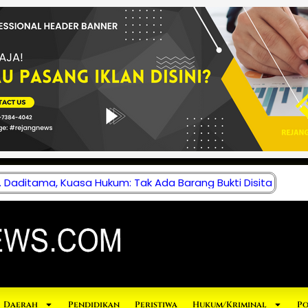
 Daditama, Kuasa Hukum: Tak Ada Barang Bukti Disita
Daerah
Pendidikan
Peristiwa
Hukum/Kriminal
Po