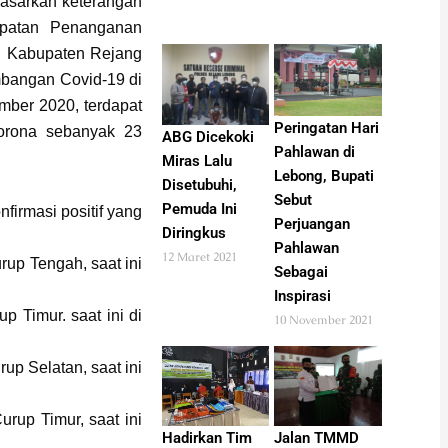
asarkan keterangan
epatan Penanganan
n Kabupaten Rejang
mbangan Covid-19 di
mber 2020, terdapat
Peringatan Hari
corona sebanyak 23
ABG Dicekoki
Pahlawan di
Miras Lalu
Lebong, Bupati
Disetubuhi,
Sebut
Pemuda Ini
firmasi positif yang
Perjuangan
Diringkus
Pahlawan
12 Maret 2021
rup Tengah, saat ini
Sebagai
Inspirasi
up Timur. saat ini di
10 November 2021
up Selatan, saat ini
rup Timur, saat ini
Hadirkan Tim
Jalan TMMD