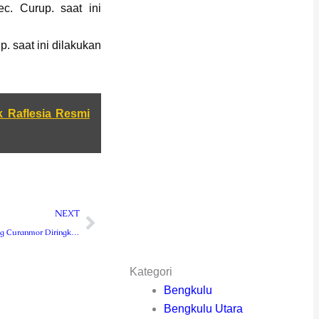
c. Curup. saat ini
p. saat ini dilakukan
k Raflesia Resmi
Next
NEXT
Satu Lagi, Musang Curanmor Diringkus Polres Rejang Lebong
Kategori
Bengkulu
Bengkulu Utara