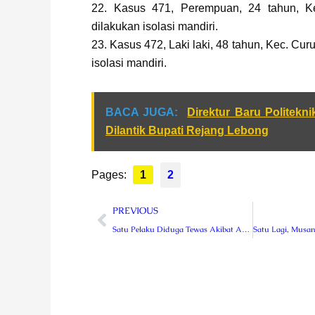
22. Kasus 471, Perempuan, 24 tahun, Ke
dilakukan isolasi mandiri.
23. Kasus 472, Laki laki, 48 tahun, Kec. Curu
isolasi mandiri.
BACA JUGA:
Direktur Baru Politekni
Dilantik Bupati Rejang Lebong
Pages:
1
2
Prev
PREVIOUS
Satu Pelaku Diduga Tewas Akibat Amuk Massa, Kades Pulogeto Bersikap