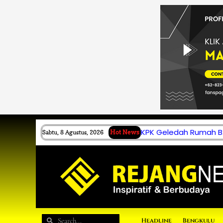
Lewati
ke
konten
KPK Geledah Rumah B.
Sabtu, 8 Agustus, 2026
Hot News
Search
Search
Headline
Bengkulu