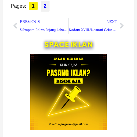
Pages:
1
2
Prev
Next
PREVIOUS
NEXT
SiPropam Polres Rejang Lebong Cek Kelengkapan Identitas Anggota
Kodam XVIII/Kasuari Gelar Pembekalan Kader Rakyat Terlatih Tingkat Kotamawil
SPACE IKLAN