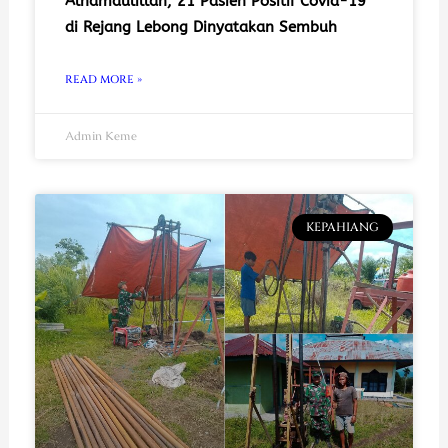
Alhamdulillah, 21 Pasien Positif Covid-19
di Rejang Lebong Dinyatakan Sembuh
READ MORE »
Admin Keme
KEPAHIANG