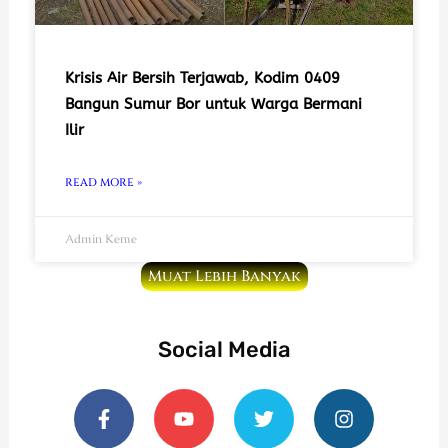
Krisis Air Bersih Terjawab, Kodim 0409
Bangun Sumur Bor untuk Warga Bermani
Ilir
READ MORE »
Admin Keme
Muat Lebih Banyak
Social Media
F
Y
T
I
a
o
w
n
c
u
i
s