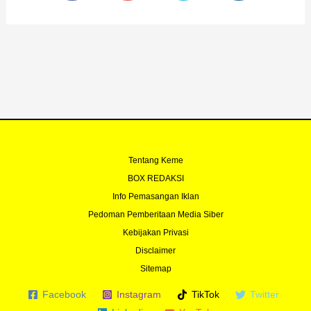
e
t
t
t
b
u
t
a
o
b
e
g
o
e
r
r
k
a
-
m
f
Tentang Keme
BOX REDAKSI
Info Pemasangan Iklan
Pedoman Pemberitaan Media Siber
Kebijakan Privasi
Disclaimer
Sitemap
Facebook
Instagram
TikTok
Twitter