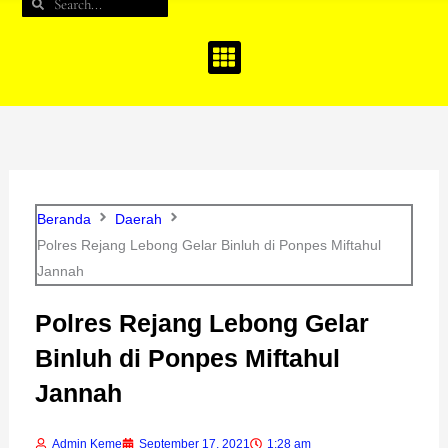
Search
Search
b
a
u
o
g
b
o
r
e
k
a
m
Beranda
Daerah
Polres Rejang Lebong Gelar Binluh di Ponpes Miftahul
Jannah
Polres Rejang Lebong Gelar
Binluh di Ponpes Miftahul
Jannah
Admin Keme
September 17, 2021
1:28 am