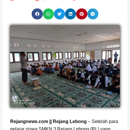
Page
,
Page
Rejangnews.com || Rejang Lebong
– Setelah para
pelajar siswa SMKN 3 Rejang Lebong (RL) yang