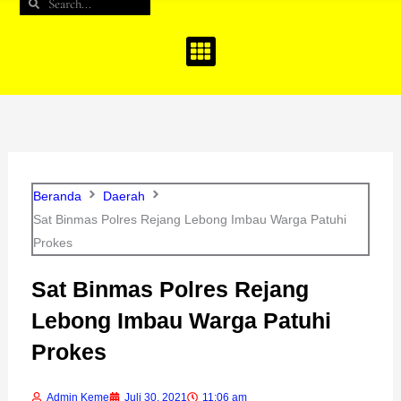
Search
Search
b
a
u
o
g
b
o
r
e
k
a
m
Beranda
Daerah
Sat Binmas Polres Rejang Lebong Imbau Warga Patuhi
Prokes
Sat Binmas Polres Rejang
Lebong Imbau Warga Patuhi
Prokes
Admin Keme
Juli 30, 2021
11:06 am