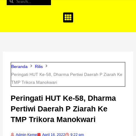
Search
Search
b
a
u
o
g
b
o
r
e
k
a
m
Beranda
Rilis
Peringati HUT Ke-58, Dharma Pertiwi Daerah P Ziarah Ke
TMP Trikora Manokwari
Peringati HUT Ke-58, Dharma
Pertiwi Daerah P Ziarah Ke
TMP Trikora Manokwari
Admin Keme
April 16, 2022
9:22 pm