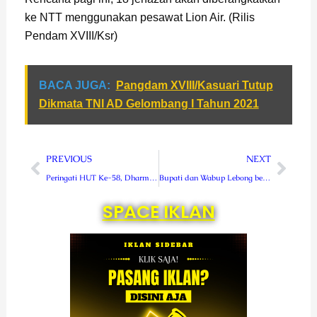
ke NTT menggunakan pesawat Lion Air. (Rilis
Pendam XVIII/Ksr)
BACA JUGA:
Pangdam XVIII/Kasuari Tutup
Dikmata TNI AD Gelombang I Tahun 2021
Prev
Next
PREVIOUS
NEXT
Peringati HUT Ke-58, Dharma Pertiwi Daerah P Ziarah Ke TMP Trikora Manokwari
Bupati dan Wabup Lebong beserta Istri Buka Puasa di Pasar Takjil Muara Aman
SPACE IKLAN