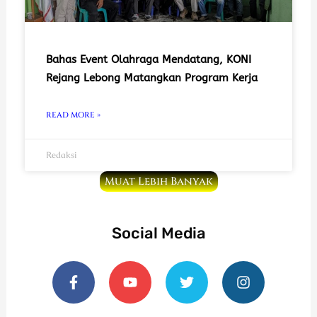
Bahas Event Olahraga Mendatang, KONI
Rejang Lebong Matangkan Program Kerja
READ MORE »
Redaksi
Muat Lebih Banyak
Social Media
F
Y
T
I
a
o
w
n
c
u
i
s
e
t
t
t