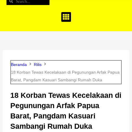
Search
Search
b
a
u
o
g
b
o
r
e
k
a
m
Beranda
Rilis
18 Korban Tewas Kecelakaan di Pegunungan Arfak Papua
Barat, Pangdam Kasuari Sambangi Rumah Duka
18 Korban Tewas Kecelakaan di
Pegunungan Arfak Papua
Barat, Pangdam Kasuari
Sambangi Rumah Duka