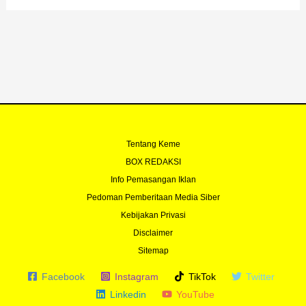
b
u
t
a
o
b
e
g
o
e
r
r
k
a
-
m
f
Tentang Keme
BOX REDAKSI
Info Pemasangan Iklan
Pedoman Pemberitaan Media Siber
Kebijakan Privasi
Disclaimer
Sitemap
Facebook
Instagram
TikTok
Twitter
Linkedin
YouTube