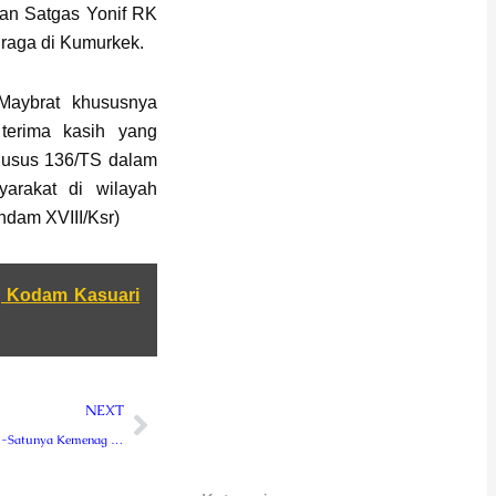
an Satgas Yonif RK
hraga di Kumurkek.
Maybrat khususnya
erima kasih yang
husus 136/TS dalam
arakat di wilayah
endam XVIII/Ksr)
, Kodam Kasuari
Next
NEXT
Perdana dan Satu-Satunya Kemenag Rejang Lebong Berikan Kemenag Awards Kepada Para Mitra nya