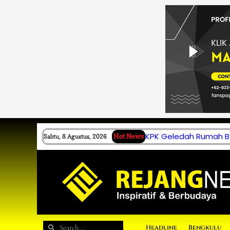
Lewati
ke
konten
KPK Geledah Rumah B.
Sabtu, 8 Agustus, 2026
Hot News
Search
Search
Headline
Bengkulu