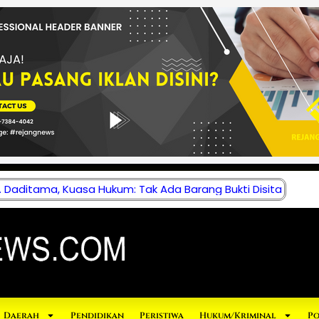
 Daditama, Kuasa Hukum: Tak Ada Barang Bukti Disita
Daerah
Pendidikan
Peristiwa
Hukum/Kriminal
Po