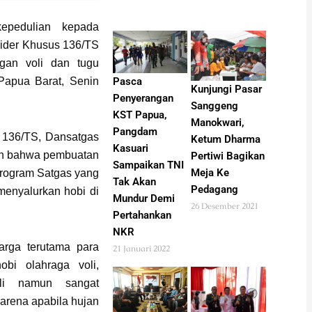
pedulian kepada
aider Khusus 136/TS
ngan voli dan tugu
Pasca
Papua Barat, Senin
Kunjungi Pasar
Penyerangan
Sanggeng
KST Papua,
Manokwari,
Pangdam
K 136/TS, Dansatgas
Ketum Dharma
Kasuari
ikan bahwa pembuatan
Pertiwi Bagikan
Sampaikan TNI
Meja Ke
 program Satgas yang
Tak Akan
Pedagang
enyalurkan hobi di
Mundur Demi
26 Desember 2021
Pertahankan
NKR
arga terutama para
21 Januari 2022
bi olahraga voli,
li namun sangat
karena apabila hujan