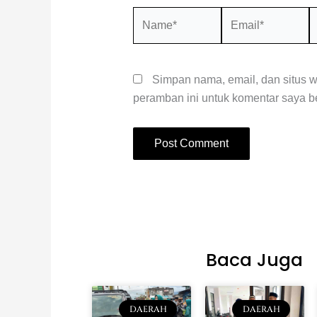
Name*
Email*
S
W
Simpan nama, email, dan situs 
peramban ini untuk komentar saya be
Baca Juga
DAERAH
DAERAH