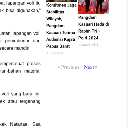
at lapangan voli itu
Komitmen Jaga
ak bisa digunakan,”
Stabilitas
Pangdam
Wilayah,
Kasuari Hadir di
Pangdam
Rapim TNI-
Kasuari Terima
uatan lapangan voli
Polri 2024
Audiensi Kajati
kni penimbunan dan
1 Maret 2024
Papua Barat
secara mandiri.
31 Juli 2024
empercepat proses
« Previous
Next »
an-bahan material
oli yang baru ini,
cek atau tergenang
kek Natanael Saa