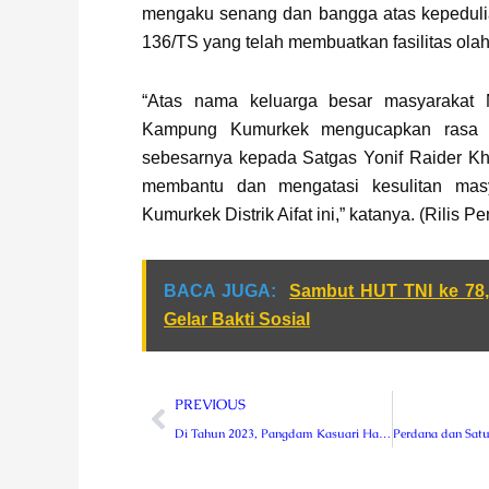
mengaku senang dan bangga atas kepeduli
136/TS yang telah membuatkan fasilitas ola
“Atas nama keluarga besar masyarakat 
Kampung Kumurkek mengucapkan rasa t
sebesarnya kepada Satgas Yonif Raider K
membantu dan mengatasi kesulitan masy
Kumurkek Distrik Aifat ini,” katanya. (Rilis P
BACA JUGA:
Sambut HUT TNI ke 78
Gelar Bakti Sosial
Prev
PREVIOUS
Di Tahun 2023, Pangdam Kasuari Harap Para Prajurit Kerja Lebih Tulus dan Ikhlas