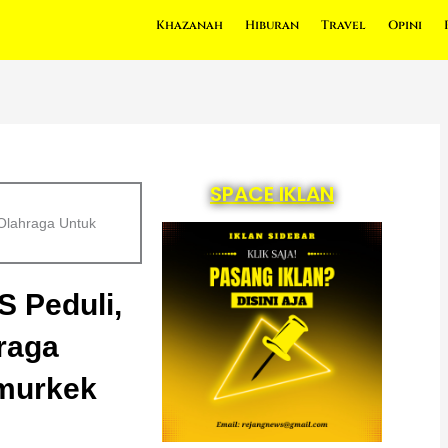
Khazanah
Hiburan
Travel
Opini
SPACE IKLAN
 Olahraga Untuk
S Peduli,
raga
murkek