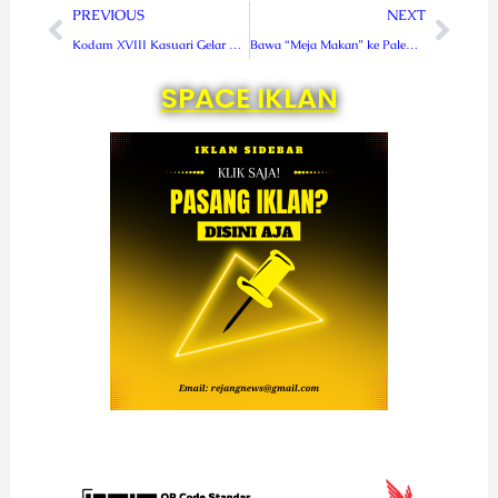
Prev
Next
PREVIOUS
NEXT
Kodam XVIII Kasuari Gelar Entry Meeting Pemantauan Dan Asistensi Teknis Pertanggungjawaban Keuangan Atas Kebijakan PPKM Mikro Dan Vaksinator
Bawa “Meja Makan” ke Palembang, Teater Senyawa Curup Usung Teater Epik
SPACE IKLAN