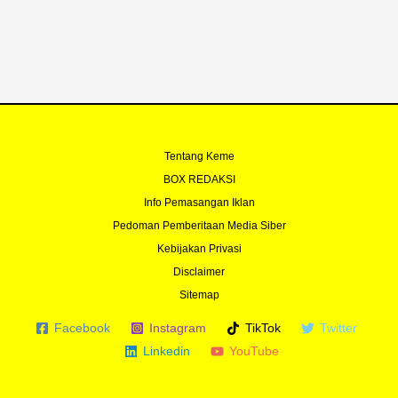
o
e
r
r
k
a
-
m
f
Tentang Keme
BOX REDAKSI
Info Pemasangan Iklan
Pedoman Pemberitaan Media Siber
Kebijakan Privasi
Disclaimer
Sitemap
Facebook
Instagram
TikTok
Twitter
Linkedin
YouTube