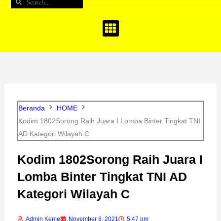
Search
Search
b
a
u
o
g
b
o
r
e
k
a
m
Beranda
HOME
Kodim 1802Sorong Raih Juara I Lomba Binter Tingkat TNI
AD Kategori Wilayah C
Kodim 1802Sorong Raih Juara I
Lomba Binter Tingkat TNI AD
Kategori Wilayah C
Admin Keme
November 8, 2021
5:47 pm