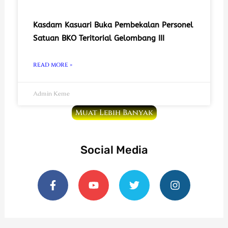
Kasdam Kasuari Buka Pembekalan Personel
Satuan BKO Teritorial Gelombang III
READ MORE »
Admin Keme
Muat Lebih Banyak
Social Media
F
Y
T
I
a
o
w
n
c
u
i
s
e
t
t
t
b
u
t
a
o
b
e
g