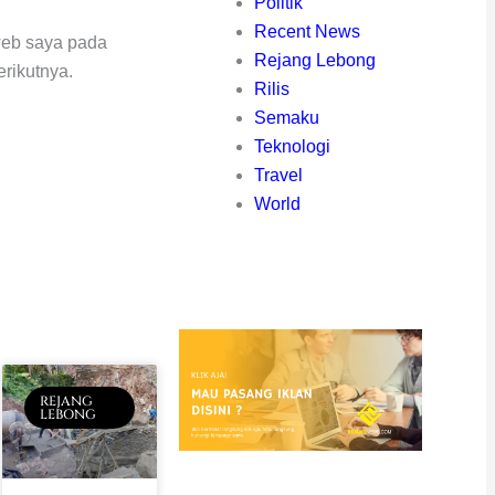
Politik
Recent News
web saya pada
Rejang Lebong
rikutnya.
Rilis
Semaku
Teknologi
Travel
World
REJANG
LEBONG