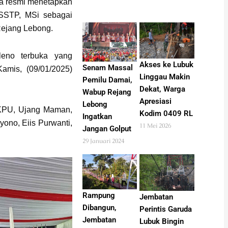
a resmi menetapkan
 SSTP, MSi sebagai
 Rejang Lebong.
leno terbuka yang
Akses ke Lubuk
Senam Massal
mis, (09/01/2025)
Linggau Makin
Pemilu Damai,
Dekat, Warga
Wabup Rejang
Apresiasi
Lebong
 KPU, Ujang Maman,
Kodim 0409 RL
Ingatkan
yono, Eiis Purwanti,
11 Mei 2026
Jangan Golput
29 Januari 2024
Rampung
Jembatan
Dibangun,
Perintis Garuda
Jembatan
Lubuk Bingin