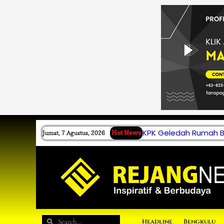
Lewati
ke
konten
KPK Geledah Rumah B.
Jumat, 7 Agustus, 2026
Hot News
Search
Search
Headline
Bengkulu