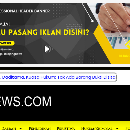
 Daditama, Kuasa Hukum: Tak Ada Barang Bukti Disita
Daerah
Pendidikan
Peristiwa
Hukum/Kriminal
Po