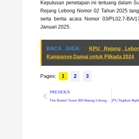
Keputusan penetapan ini tertuang dalam S
Rejang Lebong Nomor 02 Tahun 2025 tangg
serta berita acara Nomor 03/PL02.7-BA/1
Januari 2025.
BACA JUGA:
KPU Rejang Lebon
Kampanye Damai untuk Pilkada 2024
Pages:
1
2
3
Prev
PREVIOUS
Tim Basket Tunas BM Rejang Lebong Raih Juara 1 Kejurprov Bengkulu KU-15