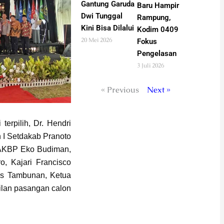
Gantung Garuda
Baru Hampir
Dwi Tunggal
Rampung,
Kini Bisa Dilalui
Kodim 0409
20 Mei 2026
Fokus
Pengelasan
3 Juli 2026
« Previous
Next »
 terpilih, Dr. Hendri
en I Setdakab Pranoto
 AKBP Eko Budiman,
o, Kajari Francisco
us Tambunan, Ketua
ilan pasangan calon