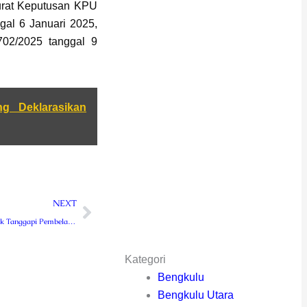
urat Keputusan KPU
al 6 Januari 2025,
702/2025 tanggal 9
g Deklarasikan
Next
NEXT
JPU Siapkan Replik Tanggapi Pembelaan Terdakwa Pembunuhan di RS Annisa
Kategori
Bengkulu
Bengkulu Utara