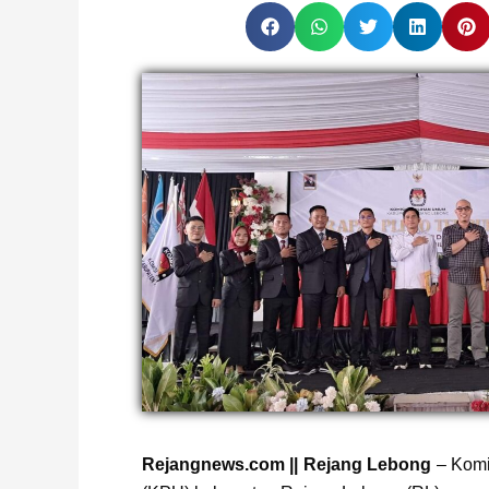
Page
,
Page
,
Page
Rejangnews.com || Rejang Lebong
– Komi