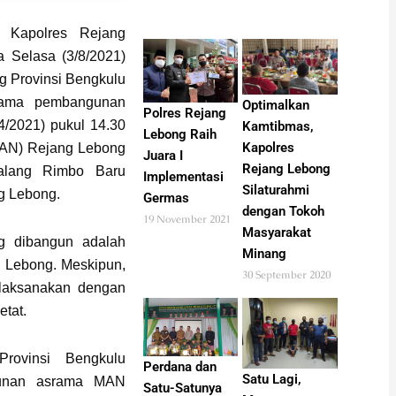
Kapolres Rejang
 Selasa (3/8/2021)
 Provinsi Bengkulu
rtama pembangunan
Optimalkan
Polres Rejang
/2021) pukul 14.30
Kamtibmas,
Lebong Raih
Kapolres
MAN) Rejang Lebong
Juara I
Rejang Lebong
Talang Rimbo Baru
Implementasi
Silaturahmi
g Lebong.
Germas
dengan Tokoh
19 November 2021
Masyarakat
g dibangun adalah
Minang
g Lebong. Meskipun,
30 September 2020
ilaksanakan dengan
etat.
rovinsi Bengkulu
Perdana dan
Satu Lagi,
ngunan asrama MAN
Satu-Satunya