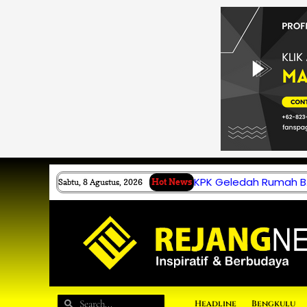
Lewati
ke
konten
KPK Geledah Rumah B.
Sabtu, 8 Agustus, 2026
Hot News
Search
Search
Headline
Bengkulu