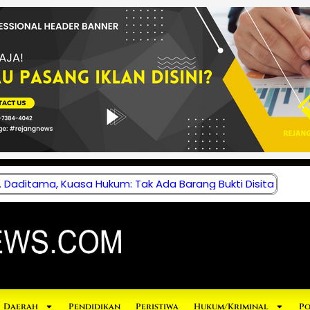
 Daditama, Kuasa Hukum: Tak Ada Barang Bukti Disita
Daerah
Pendidikan
Peristiwa
Hukum/Kriminal
Po