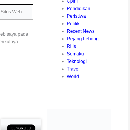
Opini
itus
Pendidikan
eb
Peristiwa
Politik
Recent News
web saya pada
Rejang Lebong
rikutnya.
Rilis
Semaku
Teknologi
Travel
World
BENGKULU