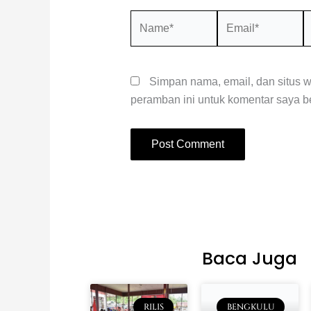
Name*
Email*
S
W
Simpan nama, email, dan situs 
peramban ini untuk komentar saya be
Baca Juga
RILIS
BENGKULU