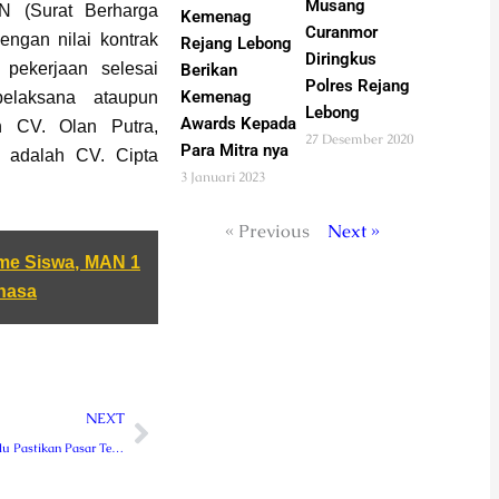
Musang
N (Surat Berharga
Kemenag
Curanmor
engan nilai kontrak
Rejang Lebong
Diringkus
 pekerjaan selesai
Berikan
Polres Rejang
Kemenag
elaksana ataupun
Lebong
Awards Kepada
h CV. Olan Putra,
27 Desember 2020
Para Mitra nya
 adalah CV. Cipta
3 Januari 2023
« Previous
Next »
sme Siswa, MAN 1
hasa
Next
NEXT
Polsek Bermani Ulu Pastikan Pasar Tebat Pulau Tutup