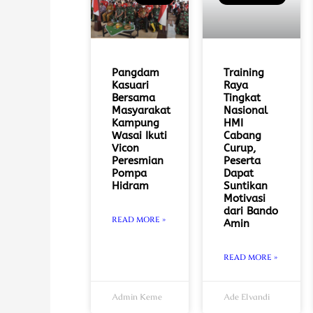
Pangdam
Training
Kasuari
Raya
Bersama
Tingkat
Masyarakat
Nasional
Kampung
HMI
Wasai Ikuti
Cabang
Vicon
Curup,
Peresmian
Peserta
Pompa
Dapat
Hidram
Suntikan
Motivasi
dari Bando
READ MORE »
Amin
READ MORE »
Admin Keme
Ade Elvandi