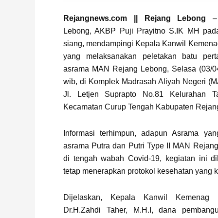
Page
,
Page
Rejangnews.com || Rejang Lebong
– 
Lebong, AKBP Puji Prayitno S.IK MH pada
siang, mendampingi Kepala Kanwil Kemenag
yang melaksanakan peletakan batu pe
asrama MAN Rejang Lebong, Selasa (03/04
wib, di Komplek Madrasah Aliyah Negeri (
Jl. Letjen Suprapto No.81 Kelurahan 
Kecamatan Curup Tengah Kabupaten Rejan
Informasi terhimpun, adapun Asrama yan
asrama Putra dan Putri Type II MAN Rejan
di tengah wabah Covid-19, kegiatan ini d
tetap menerapkan protokol kesehatan yang k
Dijelaskan, Kepala Kanwil Kemenag P
Dr.H.Zahdi Taher, M.H.I, dana pemba