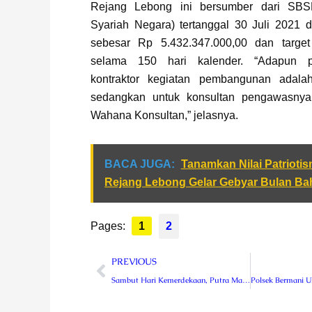
Rejang Lebong ini bersumber dari SBS
Syariah Negara) tertanggal 30 Juli 2021 d
sebesar Rp 5.432.347.000,00 dan target
selama 150 hari kalender. “Adapun p
kontraktor kegiatan pembangunan adala
sedangkan untuk konsultan pengawasnya
Wahana Konsultan,” jelasnya.
BACA JUGA:
Tanamkan Nilai Patrioti
Rejang Lebong Gelar Gebyar Bulan Ba
Pages:
1
2
Prev
PREVIOUS
Sambut Hari Kemerdekaan, Putra Mas Fogging Desa Air Meles Bawah