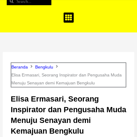
Search
Search
b
a
u
o
g
b
o
r
e
k
a
m
Beranda
Bengkulu
Elisa Ermasari, Seorang Inspirator dan Pengusaha Muda
Menuju Senayan demi Kemajuan Bengkulu
Elisa Ermasari, Seorang
Inspirator dan Pengusaha Muda
Menuju Senayan demi
Kemajuan Bengkulu