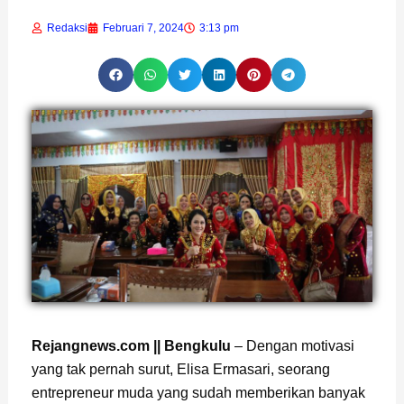
Redaksi
Februari 7, 2024
3:13 pm
Page
,
Page
,
Page
Rejangnews.com || Bengkulu
– Dengan motivasi
yang tak pernah surut, Elisa Ermasari, seorang
entrepreneur muda yang sudah memberikan banyak