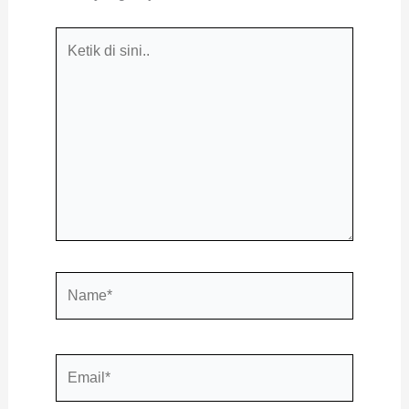
Ketik
di
sini..
Name*
Email*