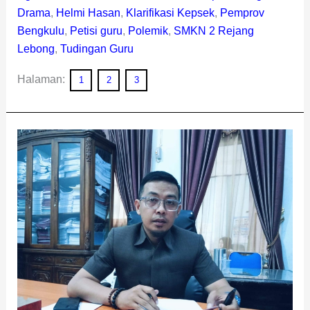
Drama
,
Helmi Hasan
,
Klarifikasi Kepsek
,
Pemprov
Bengkulu
,
Petisi guru
,
Polemik
,
SMKN 2 Rejang
Lebong
,
Tudingan Guru
Halaman:
1
2
3
Ketua
Komisi
I
DPRD
Rejang
Lebong
Soroti
Polemik
di
SMKN