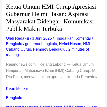
Masyarakat
Ketua Umum HMI Curup Apresiasi
Didengar,
Komunikasi
Gubernur Helmi Hasan: Aspirasi
Publik
Masyarakat Didengar, Komunikasi
Makin
Publik Makin Terbuka
Terbuka
Oleh
Redaksi
/
3 Juni 2025
/
Tinggalkan Komentar
/
Bengkulu
/
gubernur bengkulu
,
Helmi Hasan
,
HMI
Cabang Curup
,
Pemprov Bengkulu
/
2 minutes of
reading
Rejangnews.com || Rejang Lebong — Ketua Umum
Himpunan Mahasiswa Islam (HMI) Cabang Curup, M.
Dio Putra, menyampaikan apresiasi kepada Pemerintah
Read More »
Bengkulu