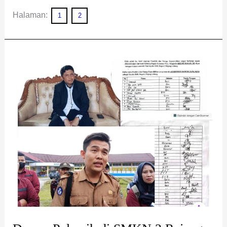
Halaman:
1
2
Drama
Polemik
di
SMKN
2
Rejang
Lebong:
Klarifikasi
Kepsek
Dibalas
Tudingan
Guru