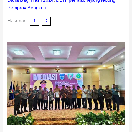
Dana Bagi Hasil 2024
,
DBH
,
pemkab rejang lebong
,
Pemprov Bengkulu
Halaman:
1
2
Bupati
dan
Sekda
Lebong
Hadiri
Mediasi
Tapal
Batas
di
Bengkulu