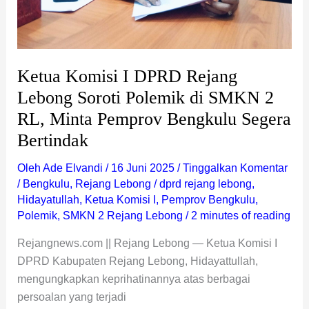
2
RL,
Minta
Pemprov
Ketua Komisi I DPRD Rejang
Bengkulu
Lebong Soroti Polemik di SMKN 2
Segera
Bertindak
RL, Minta Pemprov Bengkulu Segera
Bertindak
Oleh
Ade Elvandi
/
16 Juni 2025
/
Tinggalkan Komentar
/
Bengkulu
,
Rejang Lebong
/
dprd rejang lebong
,
Hidayatullah
,
Ketua Komisi I
,
Pemprov Bengkulu
,
Polemik
,
SMKN 2 Rejang Lebong
/
2 minutes of reading
Rejangnews.com || Rejang Lebong — Ketua Komisi I
DPRD Kabupaten Rejang Lebong, Hidayattullah,
mengungkapkan keprihatinannya atas berbagai
persoalan yang terjadi