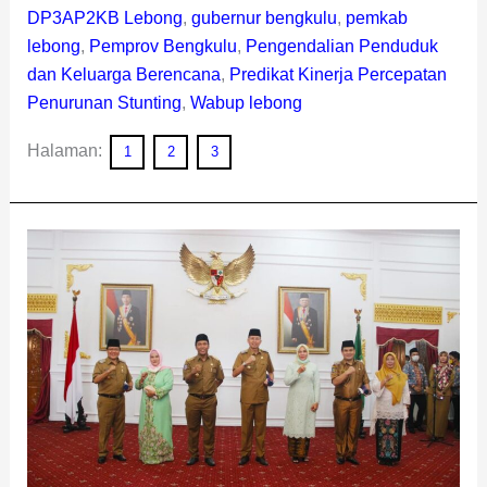
DP3AP2KB Lebong
,
gubernur bengkulu
,
pemkab
lebong
,
Pemprov Bengkulu
,
Pengendalian Penduduk
dan Keluarga Berencana
,
Predikat Kinerja Percepatan
Penurunan Stunting
,
Wabup lebong
Halaman:
1
2
3
Bupati
Maju
di
Pilkada,
Tiga
Kabupaten
di
Provinsi
Bengkulu