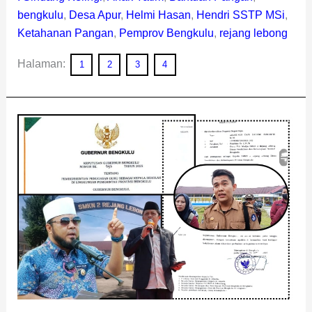
bengkulu
,
Desa Apur
,
Helmi Hasan
,
Hendri SSTP MSi
,
Ketahanan Pangan
,
Pemprov Bengkulu
,
rejang lebong
Halaman:
1
2
3
4
Petisi
37
Guru
Berbuah
Pencopotan
Kepala
SMKN
2
Rejang
Lebong