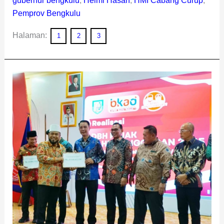
gubernur bengkulu
,
Helmi Hasan
,
HMI Cabang Curup
,
Pemprov Bengkulu
Halaman:
1
2
3
Rejang
Lebong
Terima
Dana
Bagi
Hasil
Rp
21
Miliar
dari
Pemprov
Bengkulu