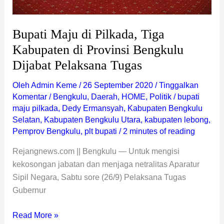
Dijabat
Pelaksana
Tugas
Bupati Maju di Pilkada, Tiga
Kabupaten di Provinsi Bengkulu
Dijabat Pelaksana Tugas
Oleh
Admin Keme
/
26 September 2020
/
Tinggalkan
Komentar
/
Bengkulu
,
Daerah
,
HOME
,
Politik
/
bupati
maju pilkada
,
Dedy Ermansyah
,
Kabupaten Bengkulu
Selatan
,
Kabupaten Bengkulu Utara
,
kabupaten lebong
,
Pemprov Bengkulu
,
plt bupati
/
2 minutes of reading
Rejangnews.com || Bengkulu — Untuk mengisi
kekosongan jabatan dan menjaga netralitas Aparatur
Sipil Negara, Sabtu sore (26/9) Pelaksana Tugas
Gubernur
Read More »