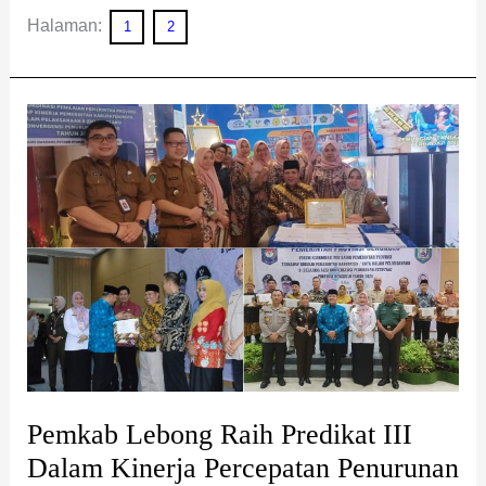
Halaman:
1
2
Pemkab
Lebong
Raih
Predikat
III
Dalam
Kinerja
Percepatan
Penurunan
Stunting
Pemkab Lebong Raih Predikat III
Dalam Kinerja Percepatan Penurunan