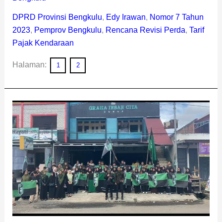
DPRD Provinsi Bengkulu
,
Edy Irawan
,
Nomor 7 Tahun
2023
,
Pemprov Bengkulu
,
Rencana Revisi Perda
,
Tarif
Pajak Kendaraan
Halaman:
1
2
Ketua
Umum
HMI
Curup
Apresiasi
Gubernur
Helmi
Hasan:
Aspirasi