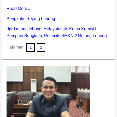
Read More »
Bengkulu
,
Rejang Lebong
dprd rejang lebong
,
Hidayatullah
,
Ketua Komisi I
,
Pemprov Bengkulu
,
Polemik
,
SMKN 2 Rejang Lebong
Halaman:
1
2
Edy
Irawan:
Tarif
Pajak
Kendaraan
Tidak
Masuk
dalam