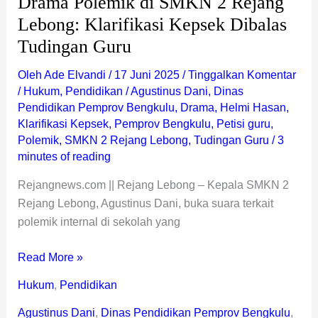
Drama Polemik di SMKN 2 Rejang
Lebong: Klarifikasi Kepsek Dibalas
Tudingan Guru
Oleh
Ade Elvandi
/
17 Juni 2025
/
Tinggalkan Komentar
/
Hukum
,
Pendidikan
/
Agustinus Dani
,
Dinas
Pendidikan Pemprov Bengkulu
,
Drama
,
Helmi Hasan
,
Klarifikasi Kepsek
,
Pemprov Bengkulu
,
Petisi guru
,
Polemik
,
SMKN 2 Rejang Lebong
,
Tudingan Guru
/
3
minutes of reading
Rejangnews.com || Rejang Lebong – Kepala SMKN 2
Rejang Lebong, Agustinus Dani, buka suara terkait
polemik internal di sekolah yang
Read More »
Hukum
,
Pendidikan
Agustinus Dani
,
Dinas Pendidikan Pemprov Bengkulu
,