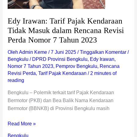
Rencana
Revisi
Edy Irawan: Tarif Pajak Kendaraan
Perda
Tidak Masuk dalam Rencana Revisi
Nomor
Perda Nomor 7 Tahun 2023
7
Tahun
Oleh
Admin Keme
/
7 Juni 2025
/
Tinggalkan Komentar
/
2023
Bengkulu
/
DPRD Provinsi Bengkulu
,
Edy Irawan
,
Nomor 7 Tahun 2023
,
Pemprov Bengkulu
,
Rencana
Revisi Perda
,
Tarif Pajak Kendaraan
/
2 minutes of
reading
Bengkulu – Polemik terkait tarif Pajak Kendaraan
Bermotor (PKB) dan Bea Balik Nama Kendaraan
Bermotor (BBNKB) di Provinsi Bengkulu masih
Read More »
Bengkulu