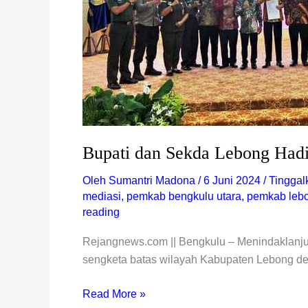
Bupati dan Sekda Lebong Hadi
Oleh
Sumantri Madona
/
6 Juni 2024
/
Tinggal
mediasi
,
pemkab bengkulu utara
,
pemkab leb
reading
Rejangnews.com || Bengkulu – Menindaklanjut
sengketa batas wilayah Kabupaten Lebong d
Read More »