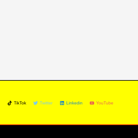
m
TikTok
Twitter
Linkedin
YouTube