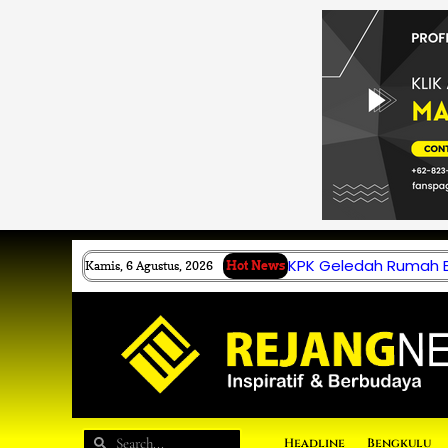
Lewati
ke
konten
KPK Geledah Rumah B.
Kamis, 6 Agustus, 2026
Hot News
Search
Search
Headline
Bengkulu