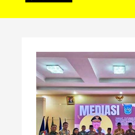
Bupati
dan
Sekda
Lebong
Hadiri
Mediasi
Tapal
Batas
di
Bengkulu