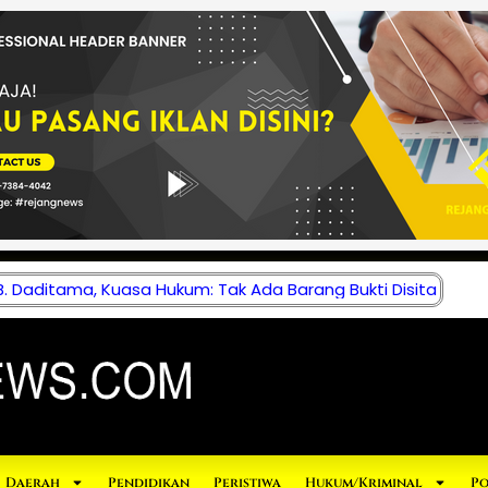
 Daditama, Kuasa Hukum: Tak Ada Barang Bukti Disita
Daerah
Pendidikan
Peristiwa
Hukum/Kriminal
Po