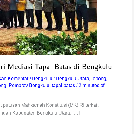
ri Mediasi Tapal Batas di Bengkulu
kan Komentar
/
Bengkulu
/
Bengkulu Utara
,
lebong
,
ong
,
Pemprov Bengkulu
,
tapal batas
/
2 minutes of
 putusan Mahkamah Konstitusi (MK) RI terkait
engan Kabupaten Bengkulu Utara, […]