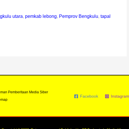
kulu utara
,
pemkab lebong
,
Pemprov Bengkulu
,
tapal
man Pemberitaan Media Siber
Facebook
Instagra
emap