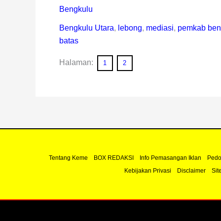
Bengkulu
Bengkulu Utara
,
lebong
,
mediasi
,
pemkab beng
batas
Halaman:
1
2
Tentang Keme
BOX REDAKSI
Info Pemasangan Iklan
Pedo
Kebijakan Privasi
Disclaimer
Sit