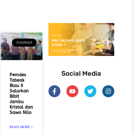
DAERAH
Social Media
Pemdes
Tabeak
Blau II
F
Y
T
I
Salurkan
a
o
w
n
Bibit
c
u
i
s
Jambu
e
t
t
t
Kristal dan
b
u
t
a
Sawo Nilo
o
b
e
g
o
e
r
r
READ MORE »
k
a