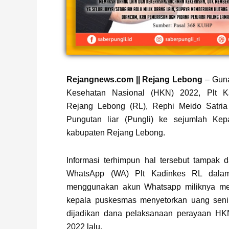
Page
,
Page
Rejangnews.com || Rejang Lebong
– Guna
Kesehatan Nasional (HKN) 2022, Plt K
Rejang Lebong (RL), Rephi Meido Satria
Pungutan liar (Pungli) ke sejumlah Ke
kabupaten Rejang Lebong.
Informasi terhimpun hal tersebut tampak d
WhatsApp (WA) Plt Kadinkes RL dala
menggunakan akun Whatsapp miliknya mem
kepala puskesmas menyetorkan uang senil
dijadikan dana pelaksanaan perayaan HK
2022 lalu.