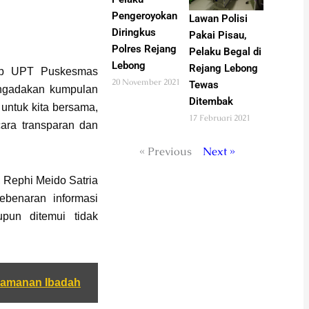
Pengeroyokan
Lawan Polisi
Diringkus
Pakai Pisau,
Polres Rejang
Pelaku Begal di
Lebong
Rejang Lebong
iap UPT Puskesmas
20 November 2021
Tewas
ngadakan kumpulan
Ditembak
 untuk kita bersama,
17 Februari 2021
cara transparan dan
« Previous
Next »
 Rephi Meido Satria
kebenaran informasi
pun ditemui tidak
gamanan Ibadah