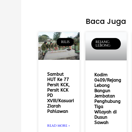
Baca Juga
RILIS
REJANG
LEBONG
Sambut
Kodim
HUT Ke 77
0409/Rejang
Persit KCK,
Lebong
Persit KCK
Bangun
PD
Jembatan
XVIII/Kasuari
Penghubung
Ziarah
Tiga
Pahlawan
Wilayah di
Dusun
Sawah
READ MORE »