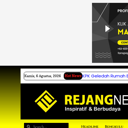
Lewati
ke
konten
KPK Geledah Rumah B.
Kamis, 6 Agustus, 2026
Hot News
Search
Search
Headline
Bengkulu