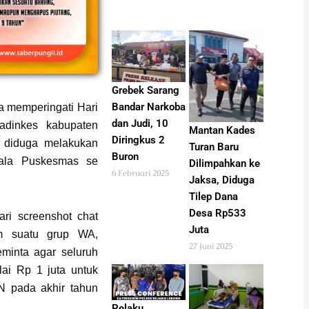
Grebek Sarang
Bandar Narkoba
 memperingati Hari
dan Judi, 10
adinkes kabupaten
Mantan Kades
Diringkus 2
 diduga melakukan
Turan Baru
Buron
pala Puskesmas se
Dilimpahkan ke
6 Februari 2025
Jaksa, Diduga
Tilep Dana
Desa Rp533
ari screenshot chat
Juta
m suatu grup WA,
27 Juni 2025
inta agar seluruh
ai Rp 1 juta untuk
N pada akhir tahun
Pelaku