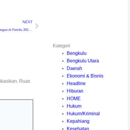
Next
NEXT
Songsong Kemenangan di Pemilu 2024, Kunjungan Nasdem RL di Markas PPP Disambut Hangat
Kategori
Bengkulu
Bengkulu Utara
Daerah
Ekonomi & Bisnis
ikasikan.
Ruas
Headline
Hiburan
HOME
Hukum
Hukum/Kriminal
Kepahiang
Kesehatan