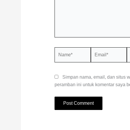
Name*
Email*
S
W
Simpan nama, email, dan situs 
peramban ini untuk komentar saya be