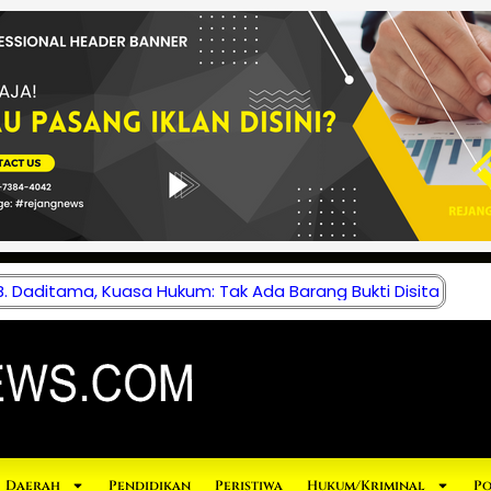
 Daditama, Kuasa Hukum: Tak Ada Barang Bukti Disita
Daerah
Pendidikan
Peristiwa
Hukum/Kriminal
Po