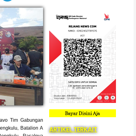
Bayar Disini Aja
avo Tim Gabungan
ARTIKEL TERKAIT
engkulu, Batalion A
engkulu. Pasalnya