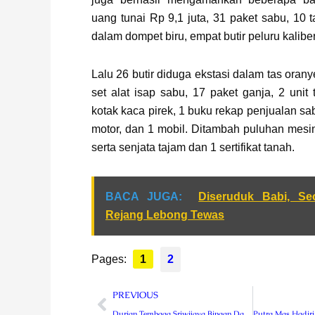
uang tunai Rp 9,1 juta, 31 paket sabu, 10 t
dalam dompet biru, empat butir peluru kalibe
Lalu 26 butir diduga ekstasi dalam tas oran
set alat isap sabu, 17 paket ganja, 2 unit 
kotak kaca pirek, 1 buku rekap penjualan sabu
motor, dan 1 mobil. Ditambah puluhan mesin
serta senjata tajam dan 1 sertifikat tanah.
BACA JUGA:
Diseruduk Babi, Se
Rejang Lebong Tewas
Pages:
1
2
Prev
PREVIOUS
Durian Tembaga Sriwijaya Binaan Dandim 0409 Rejang Lebong Jadi Durian Terfavorit