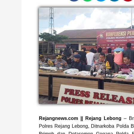
Page
,
Page
Rejangnews.com || Rejang Lebong
– Br
Polres Rejang Lebong, Ditnarkoba Polda B
Brimob dan Detasemen Gegana Polda B