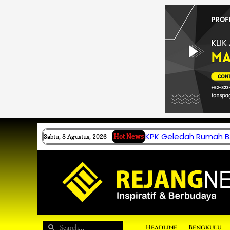
Lewati
ke
konten
KPK Geledah Rumah B.
Sabtu, 8 Agustus, 2026
Hot News
Search
Search
Headline
Bengkulu