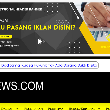
 Daditama, Kuasa Hukum: Tak Ada Barang Bukti Disita
Daerah
Pendidikan
Peristiwa
Hukum/Kriminal
Po