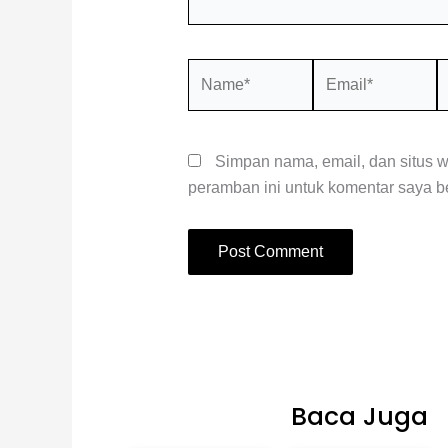
Name*
Email*
S
W
Simpan nama, email, dan situs 
peramban ini untuk komentar saya be
Baca Juga