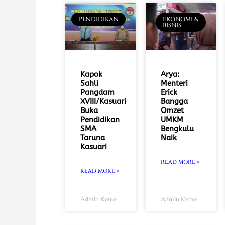
PENDIDIKAN
EKONOMI &
BISNIS
Kapok
Arya:
Sahli
Menteri
Pangdam
Erick
XVIII/Kasuari
Bangga
Buka
Omzet
Pendidikan
UMKM
SMA
Bengkulu
Taruna
Naik
Kasuari
READ MORE »
READ MORE »
Admin Keme
Admin Keme