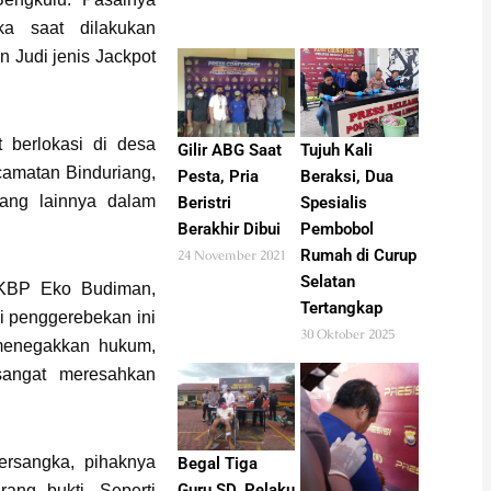
ka saat dilakukan
 Judi jenis Jackpot
 berlokasi di desa
Gilir ABG Saat
Tujuh Kali
amatan Binduriang,
Pesta, Pria
Beraksi, Dua
ang lainnya dalam
Beristri
Spesialis
Berakhir Dibui
Pembobol
Rumah di Curup
24 November 2021
Selatan
AKBP Eko Budiman,
Tertangkap
si penggerebekan ini
30 Oktober 2025
menegakkan hukum,
sangat meresahkan
ersangka, pihaknya
Begal Tiga
Guru SD, Pelaku
ang bukti. Seperti