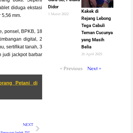
Didor
ablet diduga ekstasi
Kakek di
1 Maret 2022
r 5,56 mm.
Rejang Lebong
Tega Cabuli
ye, ponsel, BPKB, 18
Teman Cucunya
timbangan digital, 2
yang Masih
, sertifikat tanah, 3
Belia
26 April 2025
 judi jackpot barbar
« Previous
Next »
orang Petani di
Next
NEXT
Putra Mas Hadiri Perayaan Imlek 2576 di Vihara Panca Karuna Curup