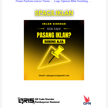
Panen Perdana Jamur Tiram, Kakanwil Apresiasi Lapas Kelas IIa Curup
Lagi, Operasi Bibir Sumbing Gratis dilaksanakan di RSUD Curup
SPACE IKLAN