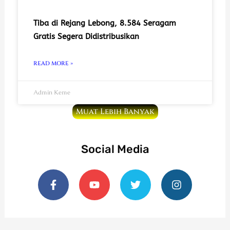
Tiba di Rejang Lebong, 8.584 Seragam
Gratis Segera Didistribusikan
READ MORE »
Admin Keme
Muat Lebih Banyak
Social Media
F
Y
T
I
a
o
w
n
c
u
i
s
e
t
t
t
b
u
t
a
o
b
e
g