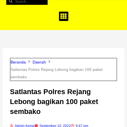
Search
Search
b
a
u
o
g
b
o
r
e
k
a
m
Beranda
Daerah
Satlantas Polres Rejang Lebong bagikan 100 paket
sembako
Satlantas Polres Rejang
Lebong bagikan 100 paket
sembako
Admin Keme
September 10, 2022
9:47 pm