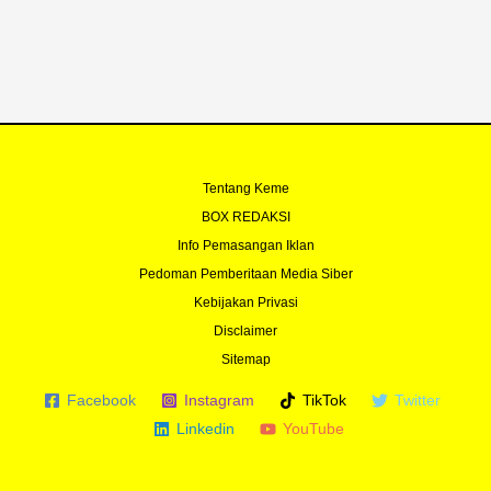
o
e
r
r
k
a
-
m
f
Tentang Keme
BOX REDAKSI
Info Pemasangan Iklan
Pedoman Pemberitaan Media Siber
Kebijakan Privasi
Disclaimer
Sitemap
Facebook
Instagram
TikTok
Twitter
Linkedin
YouTube