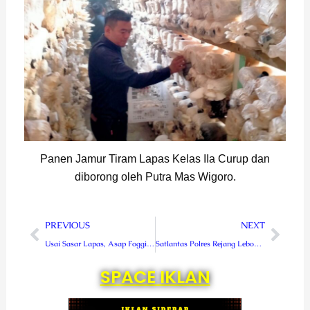
Panen Jamur Tiram Lapas Kelas IIa Curup dan
diborong oleh Putra Mas Wigoro.
Prev
Next
PREVIOUS
NEXT
Usai Sasar Lapas, Asap Fogging Rescue Perindo Kepung Wilayah BUR
Satlantas Polres Rejang Lebong bagikan 100 paket sembako
SPACE IKLAN