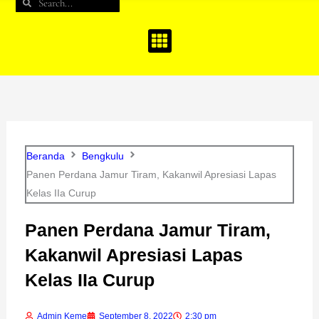
Search
Search
b
a
u
o
g
b
o
r
e
k
a
m
Beranda
Bengkulu
Panen Perdana Jamur Tiram, Kakanwil Apresiasi Lapas
Kelas IIa Curup
Panen Perdana Jamur Tiram,
Kakanwil Apresiasi Lapas
Kelas IIa Curup
Admin Keme
September 8, 2022
2:30 pm