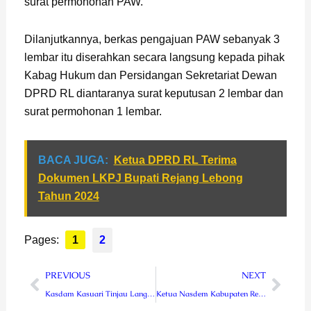
surat permohonan PAW.
Dilanjutkannya, berkas pengajuan PAW sebanyak 3
lembar itu diserahkan secara langsung kepada pihak
Kabag Hukum dan Persidangan Sekretariat Dewan
DPRD RL diantaranya surat keputusan 2 lembar dan
surat permohonan 1 lembar.
BACA JUGA:
Ketua DPRD RL Terima
Dokumen LKPJ Bupati Rejang Lebong
Tahun 2024
Pages:
1
2
Prev
Next
PREVIOUS
NEXT
Kasdam Kasuari Tinjau Langsung Kesiapan Peringatan HUT Ke-168 Pekabaran Injil di Papua
Ketua Nasdem Kabupaten Rejang Lebong Hendra Targetkan Kursi Dewan Sebanyak-banyaknya di Pileg 2024