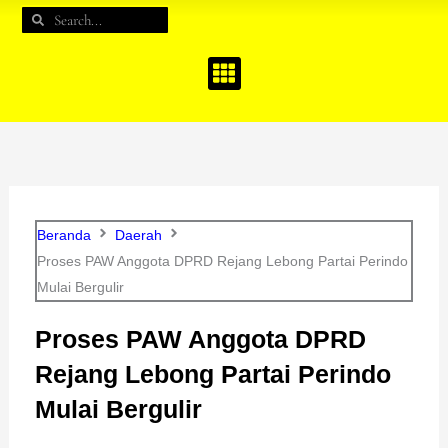
e
t
t
Search
Search
b
a
u
o
g
b
o
r
e
k
a
m
Beranda
Daerah
Proses PAW Anggota DPRD Rejang Lebong Partai Perindo
Mulai Bergulir
Proses PAW Anggota DPRD
Rejang Lebong Partai Perindo
Mulai Bergulir