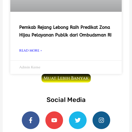
Pemkab Rejang Lebong Raih Predikat Zona
Hijau Pelayanan Publik dari Ombudsman RI
READ MORE »
Admin Keme
Muat Lebih Banyak
Social Media
F
Y
T
I
a
o
w
n
c
u
i
s
e
t
t
t