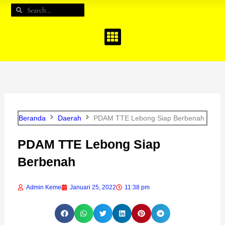
e
t
t
Search
Search
b
a
u
o
g
b
o
r
e
k
a
m
Beranda
Daerah
PDAM TTE Lebong Siap Berbenah
PDAM TTE Lebong Siap
Berbenah
Admin Keme
Januari 25, 2022
11:38 pm