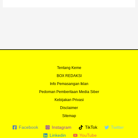
b
u
t
a
o
b
e
g
o
e
r
r
k
a
-
m
f
Tentang Keme
BOX REDAKSI
Info Pemasangan Iklan
Pedoman Pemberitaan Media Siber
Kebijakan Privasi
Disclaimer
Sitemap
Facebook
Instagram
TikTok
Twitter
Linkedin
YouTube