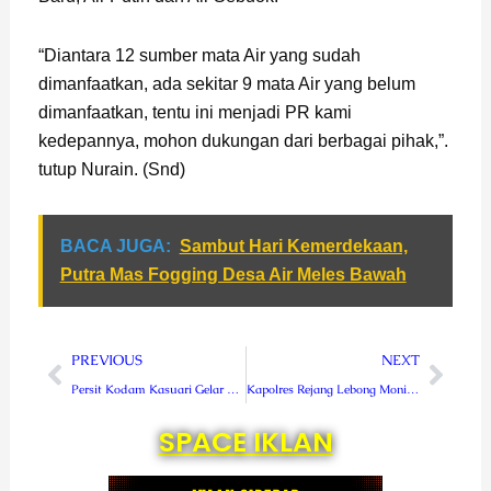
“Diantara 12 sumber mata Air yang sudah
dimanfaatkan, ada sekitar 9 mata Air yang belum
dimanfaatkan, tentu ini menjadi PR kami
kedepannya, mohon dukungan dari berbagai pihak,”.
tutup Nurain. (Snd)
BACA JUGA:
Sambut Hari Kemerdekaan,
Putra Mas Fogging Desa Air Meles Bawah
Prev
Next
PREVIOUS
NEXT
Persit Kodam Kasuari Gelar Baksos Beri Bantuan Kepada Warga Manokwari
Kapolres Rejang Lebong Monitor Kegiatan Vaksinasi Di SMPN 2 RL
SPACE IKLAN