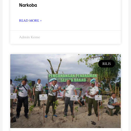
Narkoba
READ MORE »
Admin Keme
RILIS