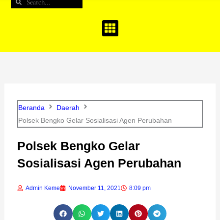
Search
Search
b
a
u
o
g
b
o
r
e
k
a
m
Beranda
Daerah
Polsek Bengko Gelar Sosialisasi Agen Perubahan
Polsek Bengko Gelar
Sosialisasi Agen Perubahan
Admin Keme
November 11, 2021
8:09 pm