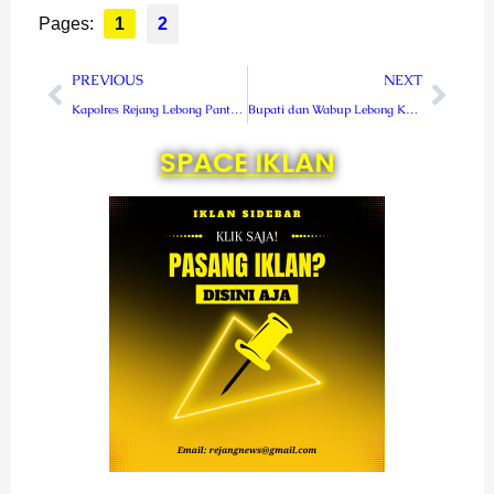
Pages:
1
2
Prev
Next
PREVIOUS
NEXT
Kapolres Rejang Lebong Pantau Gerai Vaksin Presisi Mobile
Bupati dan Wabup Lebong Kompak Monitor Vaksinasi di Puskesmas Tes
SPACE IKLAN