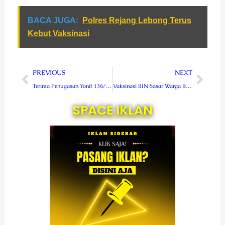
BACA JUGA:
Polres Rejang Lebong Terus
Kebut Vaksinasi
Prev
Next
PREVIOUS
NEXT
Terima Penugasan Yonif 136/TS, Pangdam Kasuari Harapkan Totalitas Prajurit
Vaksinasi BIN Sasar Warga Binaan Lapas Curup
SPACE IKLAN