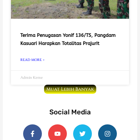
Terima Penugasan Yonif 136/TS, Pangdam
Kasuari Harapkan Totalitas Prajurit
READ MORE »
Admin Keme
Muat Lebih Banyak
Social Media
F
Y
T
I
a
o
w
n
c
u
i
s