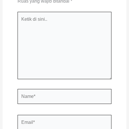
Ruas yang wajib ditandai
*
Ketik
di
sini..
Name*
Email*