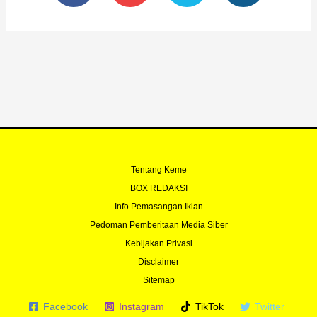
e
t
t
t
b
u
t
a
o
b
e
g
o
e
r
r
k
a
-
m
f
Tentang Keme
BOX REDAKSI
Info Pemasangan Iklan
Pedoman Pemberitaan Media Siber
Kebijakan Privasi
Disclaimer
Sitemap
Facebook
Instagram
TikTok
Twitter