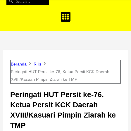
Search
Search
b
a
u
o
g
b
o
r
e
k
a
m
Beranda
Rilis
Peringati HUT Persit ke-76, Ketua Persit KCK Daerah
XVIII/Kasuari Pimpin Ziarah ke TMP
Peringati HUT Persit ke-76,
Ketua Persit KCK Daerah
XVIII/Kasuari Pimpin Ziarah ke
TMP