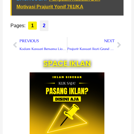
Motivasi Prajurit Yonif 761/KA
Pages:
1
2
Prev
Next
PREVIOUS
NEXT
Kodam Kasuari Bersama Lion Club Berbagi Sesama Cegah Stunting
Prajurit Kasuari Ikuti Grand Launching Super Apps ETWP AD dan Penyerahan Seragam PNS TNI AD
SPACE IKLAN