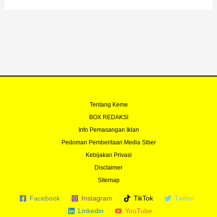
b
u
t
a
o
b
e
g
o
e
r
r
k
a
-
m
f
Tentang Keme
BOX REDAKSI
Info Pemasangan Iklan
Pedoman Pemberitaan Media Siber
Kebijakan Privasi
Disclaimer
Sitemap
Facebook
Instagram
TikTok
Twitter
Linkedin
YouTube