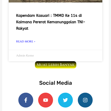
Kapendam Kasuari : TMMD Ke 114 di
Kaimana Pererat Kemanunggalan TNI-
Rakyat
READ MORE »
Admin Keme
Muat Lebih Banyak
Social Media
F
Y
T
I
a
o
w
n
c
u
i
s
e
t
t
t