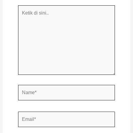
Ketik
di
sini..
Name*
Email*