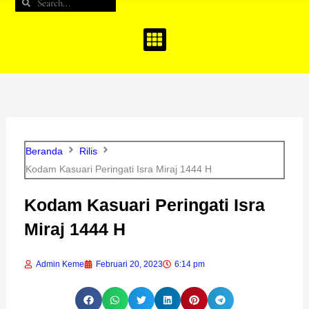
Search
Search
b
a
u
o
g
b
o
r
e
k
a
m
Beranda
Rilis
Kodam Kasuari Peringati Isra Miraj 1444 H
Kodam Kasuari Peringati Isra
Miraj 1444 H
Admin Keme
Februari 20, 2023
6:14 pm