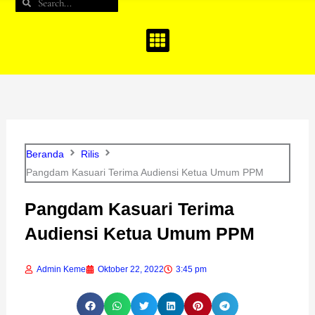
Search
Search
b
a
u
o
g
b
o
r
e
k
a
m
Beranda
Rilis
Pangdam Kasuari Terima Audiensi Ketua Umum PPM
Pangdam Kasuari Terima
Audiensi Ketua Umum PPM
Admin Keme
Oktober 22, 2022
3:45 pm