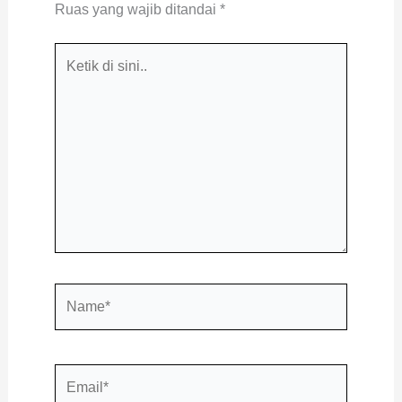
Ruas yang wajib ditandai
*
Ketik
di
sini..
Name*
Email*