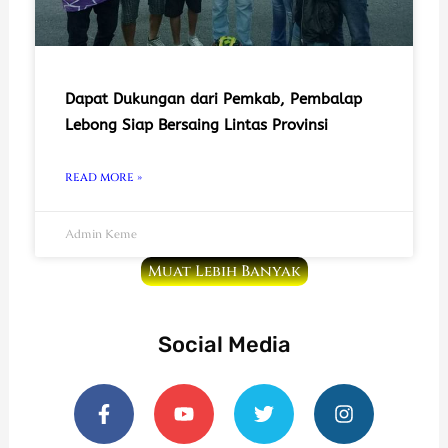
Dapat Dukungan dari Pemkab, Pembalap
Lebong Siap Bersaing Lintas Provinsi
READ MORE »
Admin Keme
Muat Lebih Banyak
Social Media
F
Y
T
I
a
o
w
n
c
u
i
s
e
t
t
t