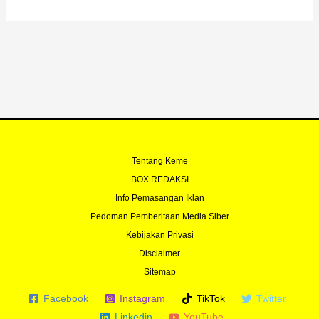
b
u
t
a
o
b
e
g
o
e
r
r
k
a
-
m
f
Tentang Keme
BOX REDAKSI
Info Pemasangan Iklan
Pedoman Pemberitaan Media Siber
Kebijakan Privasi
Disclaimer
Sitemap
Facebook
Instagram
TikTok
Twitter
Linkedin
YouTube