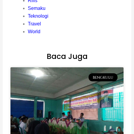
Rilis
Semaku
Teknologi
Travel
World
Baca Juga
BENGKULU