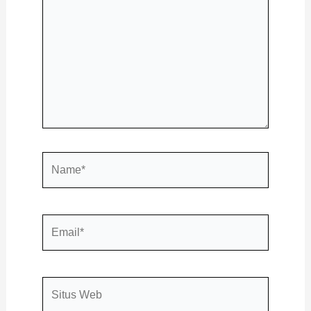
sini..
Name*
Email*
Situs
Web