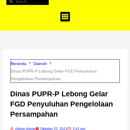
Search
Search
b
a
u
o
g
b
o
r
e
k
a
m
Beranda
Daerah
Dinas PUPR-P Lebong Gelar FGD Penyuluhan
Pengelolaan Persampahan
Dinas PUPR-P Lebong Gelar
FGD Penyuluhan Pengelolaan
Persampahan
Admin Keme
Oktober 22, 2022
3:41 pm