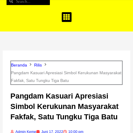
Search
Search
b
a
u
o
g
b
o
r
e
k
a
m
Beranda
Rilis
Pangdam Kasuari Apresiasi Simbol Kerukunan Masyarakat
Fakfak, Satu Tungku Tiga Batu
Pangdam Kasuari Apresiasi
Simbol Kerukunan Masyarakat
Fakfak, Satu Tungku Tiga Batu
Admin Keme
Juni 17, 2022
10:00 pm