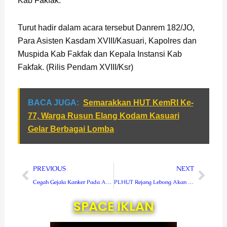
Kab Fakfak.
Turut hadir dalam acara tersebut Danrem 182/JO,
Para Asisten Kasdam XVIII/Kasuari, Kapolres dan
Muspida Kab Fakfak dan Kepala Instansi Kab
Fakfak. (Rilis Pendam XVIII/Ksr)
BACA JUGA:
Semarakkan HUT KemRI Ke-
77, Warga Rusun Elang Kodam Kasuari
Gelar Berbagai Lomba
Prev
Next
PREVIOUS
NEXT
Cegah Gejala Kanker Pada Anak, Prajurit dan Persit Kodam XVIII/Kasuari Ikuti Penyuluhan
PLHUT Rejang Lebong Akan Dibangun di Lokasi Strategis
SPACE IKLAN