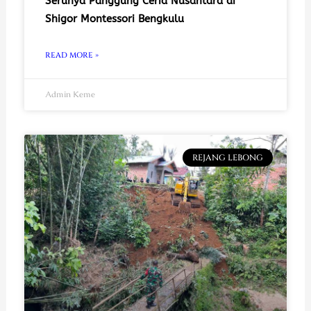
Serunya Panggung Ceria Nusantara di
Shigor Montessori Bengkulu
READ MORE »
Admin Keme
REJANG LEBONG