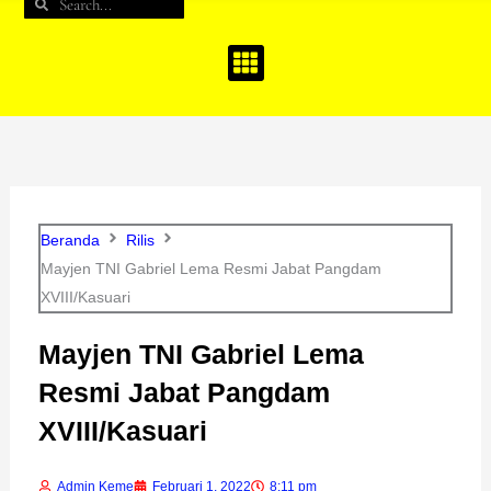
Search
Search
b
a
u
o
g
b
o
r
e
k
a
m
Beranda
Rilis
Mayjen TNI Gabriel Lema Resmi Jabat Pangdam
XVIII/Kasuari
Mayjen TNI Gabriel Lema
Resmi Jabat Pangdam
XVIII/Kasuari
Admin Keme
Februari 1, 2022
8:11 pm