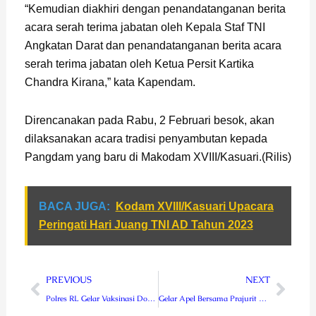
“Kemudian diakhiri dengan penandatanganan berita
acara serah terima jabatan oleh Kepala Staf TNI
Angkatan Darat dan penandatanganan berita acara
serah terima jabatan oleh Ketua Persit Kartika
Chandra Kirana,” kata Kapendam.
Direncanakan pada Rabu, 2 Februari besok, akan
dilaksanakan acara tradisi penyambutan kepada
Pangdam yang baru di Makodam XVIII/Kasuari.(Rilis)
BACA JUGA:
Kodam XVIII/Kasuari Upacara
Peringati Hari Juang TNI AD Tahun 2023
Prev
Next
PREVIOUS
NEXT
Polres RL Gelar Vaksinasi Door To Door
Gelar Apel Bersama Prajurit Kodam Kasuari, Mayjen Gabriel Lema Terima Tugas Sebagai Pangdam Baru