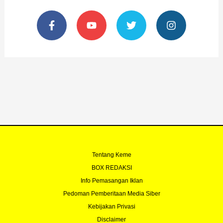
F
Y
T
I
a
o
w
n
c
u
i
s
e
t
t
t
b
u
t
a
o
b
e
g
o
e
r
r
k
a
-
m
f
Tentang Keme
BOX REDAKSI
Info Pemasangan Iklan
Pedoman Pemberitaan Media Siber
Kebijakan Privasi
Disclaimer