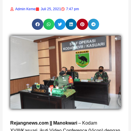
Admin Keme
Juli 25, 2021
7:47 pm
Page
,
Page
,
Page
Rejangnews.com || Manokwari
– Kodam
XVIII/Kasuari, ikuti Video Conference (Vicon) dengan