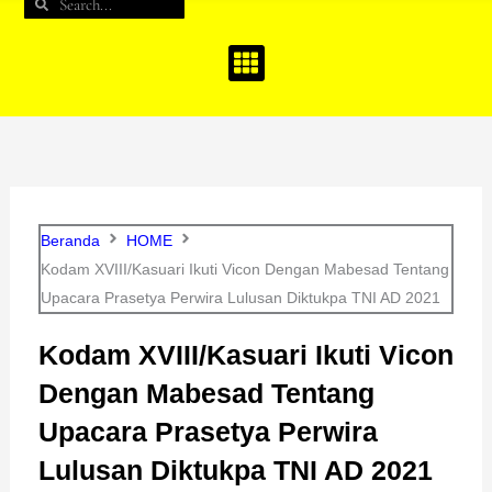
Search
Search
b
a
u
o
g
b
o
r
e
k
a
m
Beranda
HOME
Kodam XVIII/Kasuari Ikuti Vicon Dengan Mabesad Tentang
Upacara Prasetya Perwira Lulusan Diktukpa TNI AD 2021
Kodam XVIII/Kasuari Ikuti Vicon
Dengan Mabesad Tentang
Upacara Prasetya Perwira
Lulusan Diktukpa TNI AD 2021