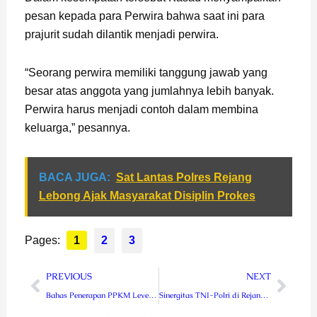
pesan kepada para Perwira bahwa saat ini para
prajurit sudah dilantik menjadi perwira.
“Seorang perwira memiliki tanggung jawab yang
besar atas anggota yang jumlahnya lebih banyak.
Perwira harus menjadi contoh dalam membina
keluarga,” pesannya.
BACA JUGA:
Sat Lantas Polres Rejang
Lebong Ajak Masyarakat Disiplin Prokes
Pages:
1
2
3
Prev
Next
PREVIOUS
NEXT
Bahas Penerapan PPKM Level 4, Pangdam XVIII/Kasuari Ikuti Rakor Dengan Pemerintah Pusat Secara Virtual
Sinergitas TNI-Polri di Rejang Lebong, Gelar Patroli Skala Besar