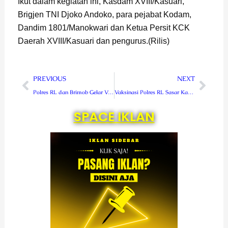
Ikut dalam kegiatan ini, Kasdam XVIII/Kasuari,
Brigjen TNI Djoko Andoko, para pejabat Kodam,
Dandim 1801/Manokwari dan Ketua Persit KCK
Daerah XVIII/Kasuari dan pengurus.(Rilis)
Prev
Next
PREVIOUS
NEXT
Polres RL dan Brimob Gelar Vaksinasi Massal
Vaksinasi Polres RL Sasar Kantor Samsat Curup
SPACE IKLAN