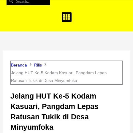
Search
Search
b
a
u
o
g
b
o
r
e
k
a
m
Beranda
Rilis
Jelang HUT Ke-5 Kodam Kasuari, Pangdam Lepas
Ratusan Tukik di Desa Minyumfoka
Jelang HUT Ke-5 Kodam
Kasuari, Pangdam Lepas
Ratusan Tukik di Desa
Minyumfoka