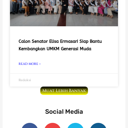
Calon Senator Elisa Ermasari Siap Bantu
Kembangkan UMKM Generasi Muda
READ MORE »
Redaksi
Muat Lebih Banyak
Social Media
F
Y
T
I