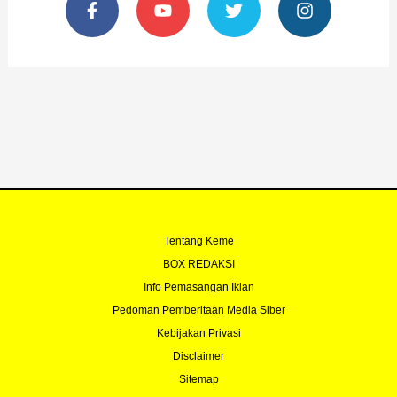
a
o
w
n
c
u
i
s
e
t
t
t
b
u
t
a
o
b
e
g
o
e
r
r
k
a
-
m
f
Tentang Keme
BOX REDAKSI
Info Pemasangan Iklan
Pedoman Pemberitaan Media Siber
Kebijakan Privasi
Disclaimer
Sitemap