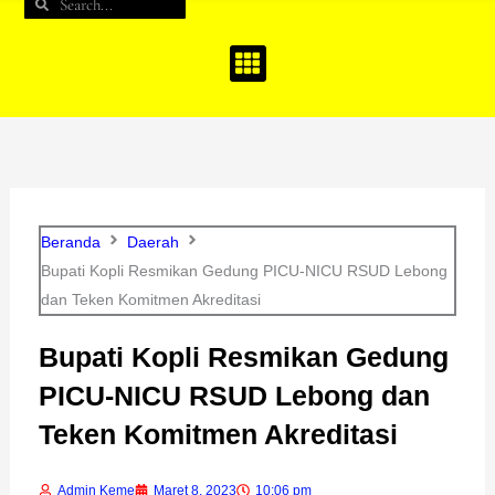
Search
Search
b
a
u
o
g
b
o
r
e
k
a
m
Beranda
Daerah
Bupati Kopli Resmikan Gedung PICU-NICU RSUD Lebong
dan Teken Komitmen Akreditasi
Bupati Kopli Resmikan Gedung
PICU-NICU RSUD Lebong dan
Teken Komitmen Akreditasi
Admin Keme
Maret 8, 2023
10:06 pm