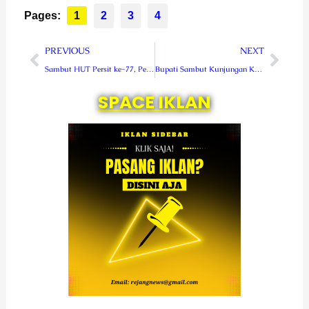
Pages:
1
2
3
4
Prev
Nex
PREVIOUS
NEXT
Sambut HUT Persit ke-77, Persit KCK PD XVIII/Kasuari Gelar Aksi Sosial
Bupati Sambut Kunjungan Kerja Kapolda Bengkulu di Lebong
SPACE IKLAN