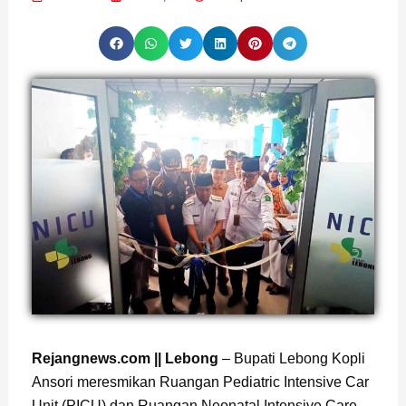
Page
,
Page
,
Page
,
Page
Rejangnews.com || Lebong
– Bupati Lebong Kopli
Ansori meresmikan Ruangan Pediatric Intensive Car
Unit (PICU) dan Ruangan Neonatal Intensive Care