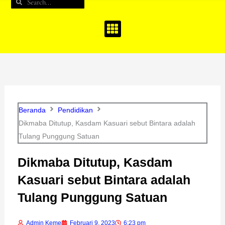
Search
Search
b
a
u
o
g
b
o
r
e
k
a
m
Beranda
Pendidikan
Dikmaba Ditutup, Kasdam Kasuari sebut Bintara adalah
Tulang Punggung Satuan
Dikmaba Ditutup, Kasdam
Kasuari sebut Bintara adalah
Tulang Punggung Satuan
Admin Keme
Februari 9, 2023
6:23 pm