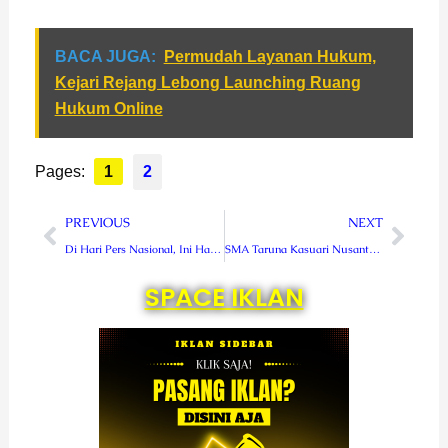
BACA JUGA:
Permudah Layanan Hukum,
Kejari Rejang Lebong Launching Ruang
Hukum Online
Pages:
1
2
Prev
Next
PREVIOUS
NEXT
Di Hari Pers Nasional, Ini Harapan Ketua DPRD Lebong
SMA Taruna Kasuari Nusantara Kodam Kasuari Siap Berkolaborasi dengan Disdik Papua Barat
SPACE IKLAN