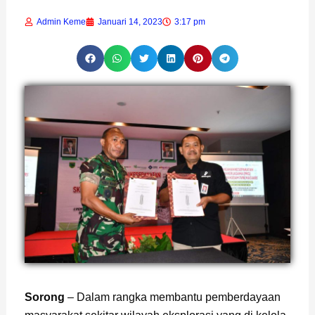
Admin Keme
Januari 14, 2023
3:17 pm
Page
,
Page
Sorong
– Dalam rangka membantu pemberdayaan