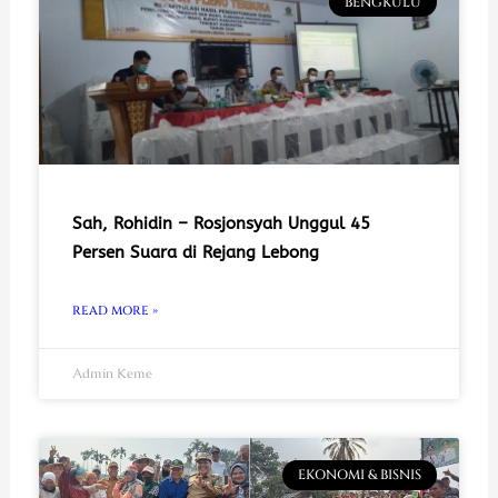
BENGKULU
Sah, Rohidin – Rosjonsyah Unggul 45
Persen Suara di Rejang Lebong
READ MORE »
Admin Keme
EKONOMI & BISNIS