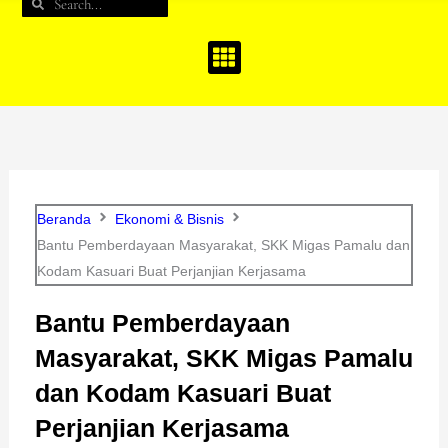
Search
Search
b
a
u
o
g
b
o
r
e
k
a
m
Beranda
Ekonomi & Bisnis
Bantu Pemberdayaan Masyarakat, SKK Migas Pamalu dan
Kodam Kasuari Buat Perjanjian Kerjasama
Bantu Pemberdayaan
Masyarakat, SKK Migas Pamalu
dan Kodam Kasuari Buat
Perjanjian Kerjasama