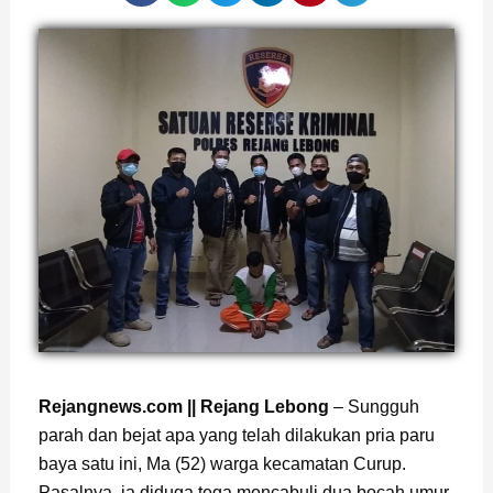
Page
,
Page
Rejangnews.com || Rejang Lebong
– Sungguh
parah dan bejat apa yang telah dilakukan pria paru
baya satu ini, Ma (52) warga kecamatan Curup.
Pasalnya, ia diduga tega mencabuli dua bocah umur