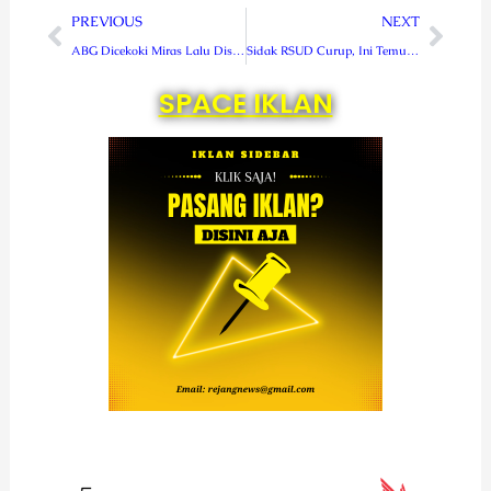
Prev
Next
PREVIOUS
NEXT
ABG Dicekoki Miras Lalu Disetubuhi, Pemuda Ini Diringkus
Sidak RSUD Curup, Ini Temuan Komisi I DPRD Rejang Lebong
SPACE IKLAN