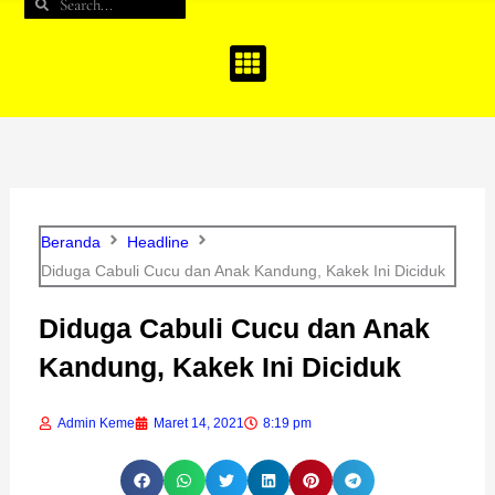
Search
Search
b
a
u
o
g
b
o
r
e
k
a
m
Beranda
Headline
Diduga Cabuli Cucu dan Anak Kandung, Kakek Ini Diciduk
Diduga Cabuli Cucu dan Anak
Kandung, Kakek Ini Diciduk
Admin Keme
Maret 14, 2021
8:19 pm