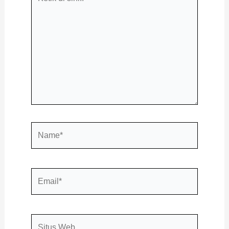
di
sini..
Name*
Email*
Situs