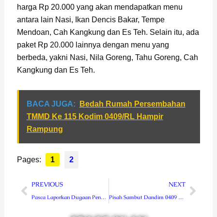
harga Rp 20.000 yang akan mendapatkan menu
antara lain Nasi, Ikan Dencis Bakar, Tempe
Mendoan, Cah Kangkung dan Es Teh. Selain itu, ada
paket Rp 20.000 lainnya dengan menu yang
berbeda, yakni Nasi, Nila Goreng, Tahu Goreng, Cah
Kangkung dan Es Teh.
BACA JUGA:
Bedah Rumah Persembahan
TMMD Ke 115 Kodim 0409/RL Hampir
Rampung
Pages:
1
2
Prev
Next
PREVIOUS
NEXT
Pasca Laporkan Dugaan Penyelewengan Dana Desa, Ketua BMA Belumai I Langsung Dipecat
Pisah Sambut Dandim 0409 RL, Kendarai Chopper, Sigit Dilepas Isak Tangis Anggota