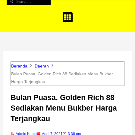
Search
Search
b
a
u
o
g
b
o
r
e
k
a
m
Beranda
Daerah
Bulan Puasa, Golden Rich 88 Sediakan Menu Bukber
Harga Terjangkau
Bulan Puasa, Golden Rich 88
Sediakan Menu Bukber Harga
Terjangkau
Admin Keme
April 7, 2021
3:36 pm