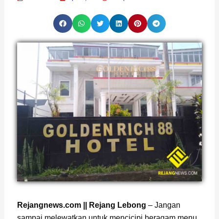
Page
,
Page
Rejangnews.com || Rejang Lebong
– Jangan
sampai melewatkan untuk mencicipi beragam menu