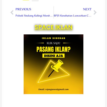
Prev
Next
PREVIOUS
NEXT
Polsek Sindang Kelingi Monitor Penyaluran BLT Desa
BPJS Kesehatan Luncurkan Care Center 165, Simplifikasi Rujukan Thalasemia dan Hemofilia Serta Jurnal JKN
SPACE IKLAN