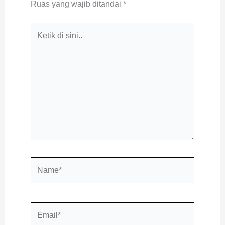
Ruas yang wajib ditandai
*
Ketik
di
sini..
Name*
Email*