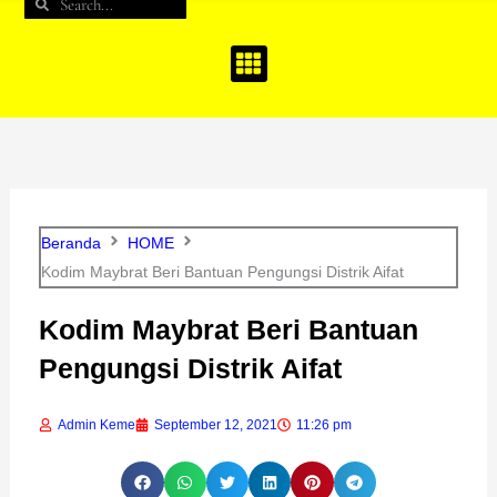
Search
Search
b
a
u
o
g
b
o
r
e
k
a
m
Beranda
HOME
Kodim Maybrat Beri Bantuan Pengungsi Distrik Aifat
Kodim Maybrat Beri Bantuan
Pengungsi Distrik Aifat
Admin Keme
September 12, 2021
11:26 pm