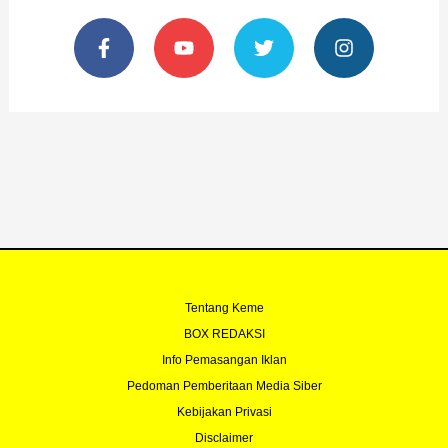
F
Y
T
I
a
o
w
n
c
u
i
s
e
t
t
t
b
u
t
a
o
b
e
g
o
e
r
r
k
a
-
m
f
Tentang Keme
BOX REDAKSI
Info Pemasangan Iklan
Pedoman Pemberitaan Media Siber
Kebijakan Privasi
Disclaimer