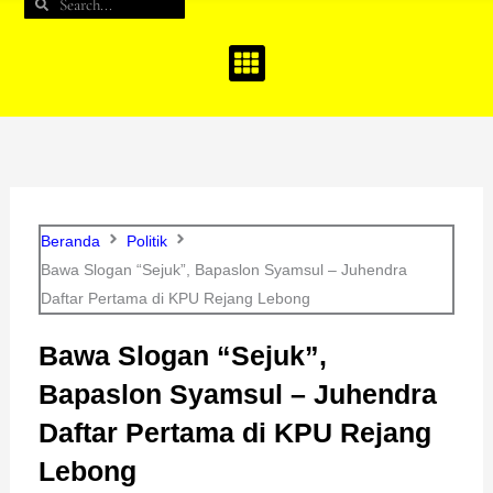
Search
Search
b
a
u
o
g
b
o
r
e
k
a
m
Beranda
Politik
Bawa Slogan “Sejuk”, Bapaslon Syamsul – Juhendra
Daftar Pertama di KPU Rejang Lebong
Bawa Slogan “Sejuk”,
Bapaslon Syamsul – Juhendra
Daftar Pertama di KPU Rejang
Lebong