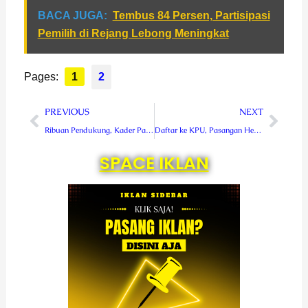
BACA JUGA:
Tembus 84 Persen, Partisipasi
Pemilih di Rejang Lebong Meningkat
Pages:
1
2
Prev
Next
PREVIOUS
NEXT
Ribuan Pendukung, Kader Partai dan Simpatisan Antar Kopli – Roiyana Daftar ke KPU Lebong
Daftar ke KPU, Pasangan Hendra – Herizal Siap Buat Rejang Lebong Nyaman
SPACE IKLAN