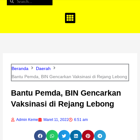
Search
Search
b
a
u
o
g
b
o
r
e
k
a
m
Beranda
Daerah
Bantu Pemda, BIN Gencarkan Vaksinasi di Rejang Lebong
Bantu Pemda, BIN Gencarkan
Vaksinasi di Rejang Lebong
Admin Keme
Maret 11, 2022
6:51 am