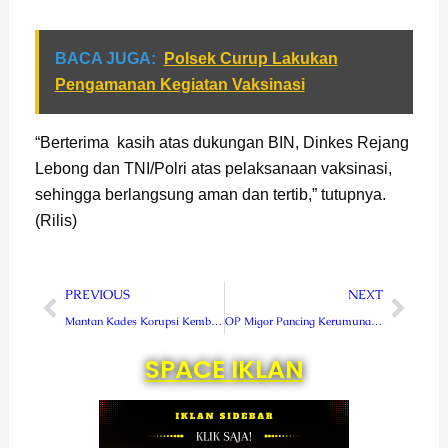
BACA JUGA:
Polsek Curup Lakukan
Pengamanan Kegiatan Vaksinasi
“Berterima kasih atas dukungan BIN, Dinkes Rejang
Lebong dan TNI/Polri atas pelaksanaan vaksinasi,
sehingga berlangsung aman dan tertib,” tutupnya.
(Rilis)
Prev
Next
PREVIOUS
NEXT
Mantan Kades Korupsi Kembalikan Kerugian Negara Rp 47 Juta
OP Migor Pancing Kerumunan, HMI Cabang Curup Angkat Bicara
SPACE IKLAN