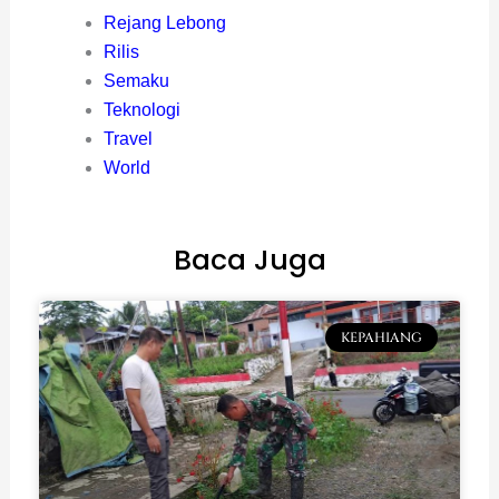
Rejang Lebong
Rilis
Semaku
Teknologi
Travel
World
Baca Juga
KEPAHIANG