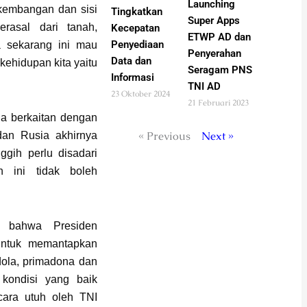
Launching
rkembangan dan sisi
Tingkatkan
Super Apps
erasal dari tanah,
Kecepatan
ETWP AD dan
Penyediaan
a sekarang ini mau
Penyerahan
Data dan
kehidupan kita yaitu
Seragam PNS
Informasi
TNI AD
23 Oktober 2024
21 Februari 2023
ia berkaitan dengan
« Previous
Next »
dan Rusia akhirnya
gih perlu disadari
h ini tidak boleh
an bahwa Presiden
untuk memantapkan
idola, primadona dan
 kondisi yang baik
cara utuh oleh TNI