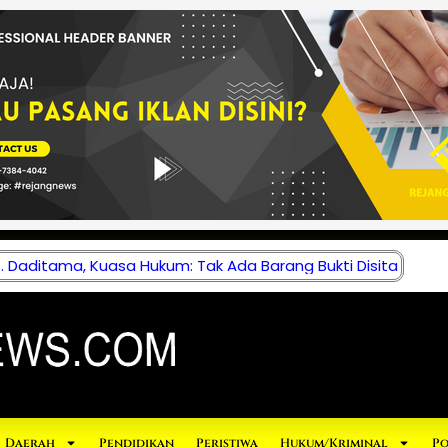
 Daditama, Kuasa Hukum: Tak Ada Barang Bukti Disita
Daerah
Pendidikan
Peristiwa
Hukum/Kriminal
Po