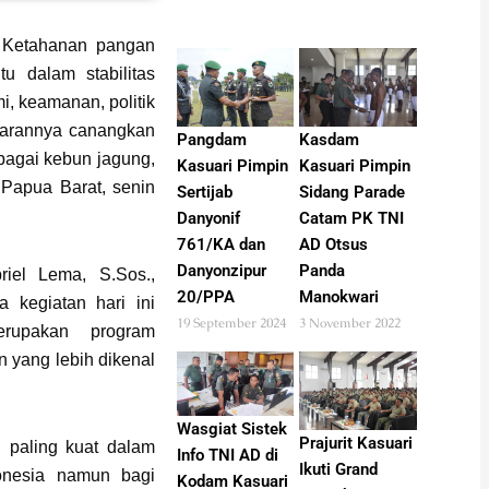
 Ketahanan pangan
u dalam stabilitas
i, keamanan, politik
ajarannya canangkan
Pangdam
Kasdam
bagai kebun jagung,
Kasuari Pimpin
Kasuari Pimpin
Papua Barat, senin
Sertijab
Sidang Parade
Danyonif
Catam PK TNI
761/KA dan
AD Otsus
Danyonzipur
Panda
iel Lema, S.Sos.,
20/PPA
Manokwari
kegiatan hari ini
19 September 2024
3 November 2022
rupakan program
n yang lebih dikenal
Wasgiat Sistek
Prajurit Kasuari
 paling kuat dalam
Info TNI AD di
Ikuti Grand
onesia namun bagi
Kodam Kasuari