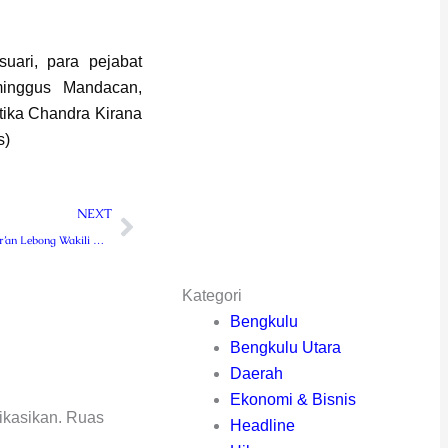
suari, para pejabat
inggus Mandacan,
tika Chandra Kirana
s)
Next
NEXT
Ponpes Nurul Qur’an Lebong Wakili Kodim 0409 RL dalam Liga Santri Piala Kasad di Korem 041 Gamas Bengkulu
Kategori
Bengkulu
Bengkulu Utara
Daerah
Ekonomi & Bisnis
ikasikan.
Ruas
Headline