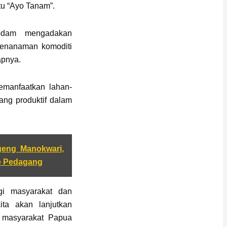
tu “Ayo Tanam”.
odam mengadakan
enanaman komoditi
apnya.
manfaatkan lahan-
yang produktif dalam
geng Manokwari,
e Pedagang
gi masyarakat dan
ita akan lanjutkan
 masyarakat Papua