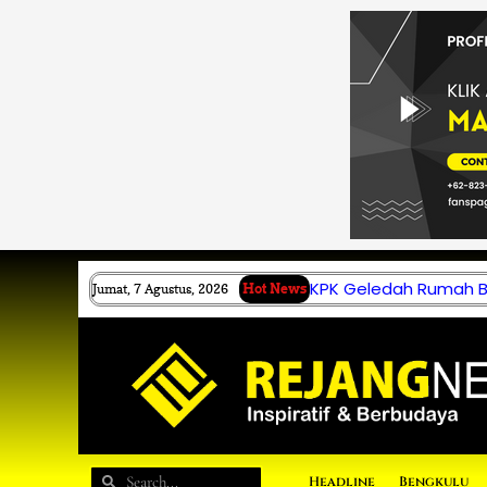
Lewati
ke
konten
KPK Geledah Rumah B.
Jumat, 7 Agustus, 2026
Hot News
Search
Search
Headline
Bengkulu