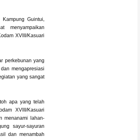
 Kampung Guintui,
pat menyampaikan
Kodam XVIII/Kasuari
tar perkebunan yang
 dan mengapresiasi
egiatan yang sangat
toh apa yang telah
odam XVIII/Kasuari
an menanami lahan-
ung sayur-sayuran
asil dan menambah