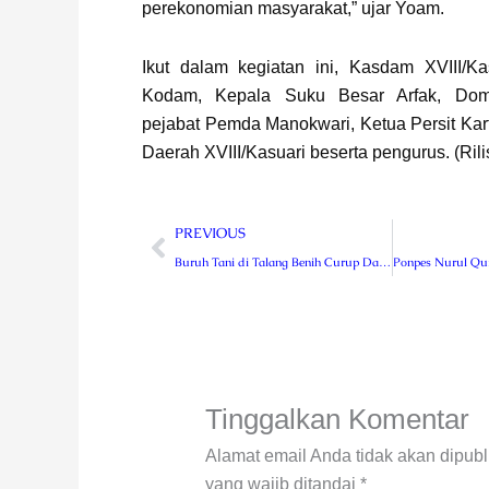
perekonomian masyarakat,” ujar Yoam.
Ikut dalam kegiatan ini, Kasdam XVIII/Ka
Kodam, Kepala Suku Besar Arfak, Dom
pejabat Pemda Manokwari, Ketua Persit Kar
Daerah XVIII/Kasuari beserta pengurus. (Rili
Prev
PREVIOUS
Buruh Tani di Talang Benih Curup Dapat Migor Gratis dari Putra Mas Wigoro
Tinggalkan Komentar
Alamat email Anda tidak akan dipubl
yang wajib ditandai
*