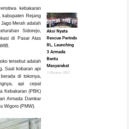
ristiwa kebakaran
p, kabupaten Rejang
si Jago Merah adalah
elurahan Sidorejo,
Aksi Nyata
Rescue Perindo
kasi di Pasar Atas
RL, Launching
 WIB.
3 Armada
Bantu
toko tersebut adalah
Masyarakat
. Saat kobaran api
3 Oktober 2022
erada di tokonya,
ngnya, api cepat
a Kebakaran (PBK)
dari Armada Damkar
as Wigoro (PMW).