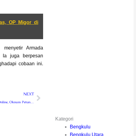
s, OP Migor di
g menyetir Armada
. Ia juga berpesan
hadapi cobaan ini.
Next
NEXT
Main Judi Togel Online, Oknum Petani Diringkus
Kategori
Bengkulu
Bengkulu Utara