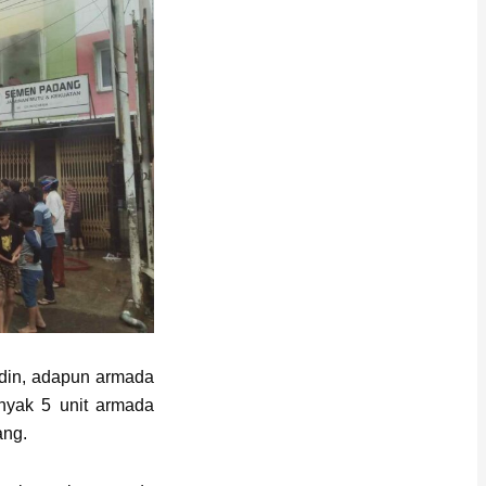
din, adapun armada
nyak 5 unit armada
ang.