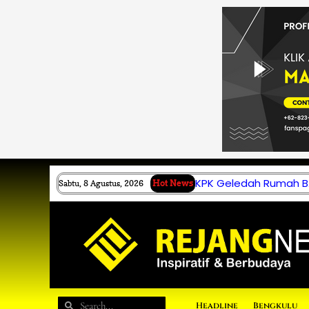
Lewati
ke
konten
KPK Geledah Rumah B.
Sabtu, 8 Agustus, 2026
Hot News
Search
Search
Headline
Bengkulu