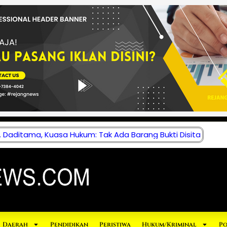
 Daditama, Kuasa Hukum: Tak Ada Barang Bukti Disita
Daerah
Pendidikan
Peristiwa
Hukum/Kriminal
Po