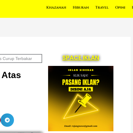
Khazanah
Hiburan
Travel
Opini
SPACE IKLAN
as Curup Terbakar
 Atas