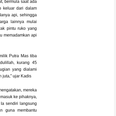
ut, bermula saat ada
p keluar dari dalam
danya api, sehingga
arga lainnya mulai
ak pintu ruko yang
ntu memadamkan api
ilik Putra Mas tiba
lillah, kurang 45
rugian yang dialami
 juta,” ujar Kadis
mengatakan, mereka
n masuk ke pihaknya,
Ia sendiri langsung
ran guna membantu