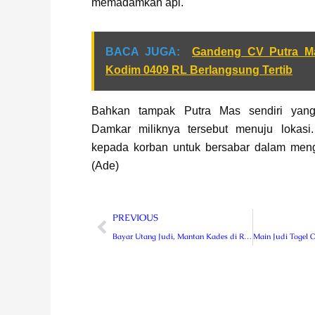
memadamkan api.
BACA JUGA:
Gandeng CV Putra Ma
Kodim 0409 RL Berlangsung Tertib
Bahkan tampak Putra Mas sendiri yan
Damkar miliknya tersebut menuju lokasi
kepada korban untuk bersabar dalam meng
(Ade)
Prev
PREVIOUS
Bayar Utang Judi, Mantan Kades di Rejang Lebong Diduga Korupsi Dana Desa