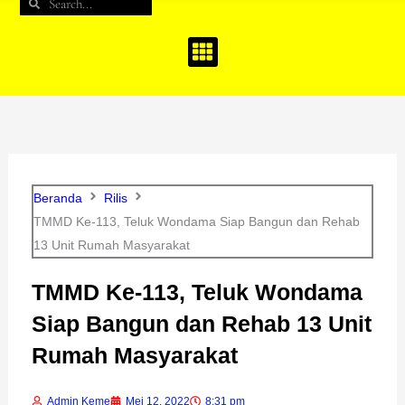
Search
Search
b
a
u
o
g
b
o
r
e
k
a
m
Beranda
Rilis
TMMD Ke-113, Teluk Wondama Siap Bangun dan Rehab
13 Unit Rumah Masyarakat
TMMD Ke-113, Teluk Wondama
Siap Bangun dan Rehab 13 Unit
Rumah Masyarakat
Admin Keme
Mei 12, 2022
8:31 pm