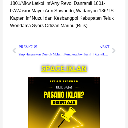
1801/Mkw Letkol Inf Arry Revo, Danramil 1801-
07/Wasior Mayor Arm Suwondo, Wadanyon 136/TS
Kapten Inf Nuzul dan Kesbangpol Kabupaten Teluk
Wondama Syors Ortizan Marini. (Rilis)
Prev
Next
PREVIOUS
NEXT
Siap Harumkan Daerah Melalui Fornas, Pengurus KORMI RL Dilantik
Pangkogabwilhan III Resmikan Pura Ksatria Shanti Bhuana Kodam XVIII/Kasuari
SPACE IKLAN