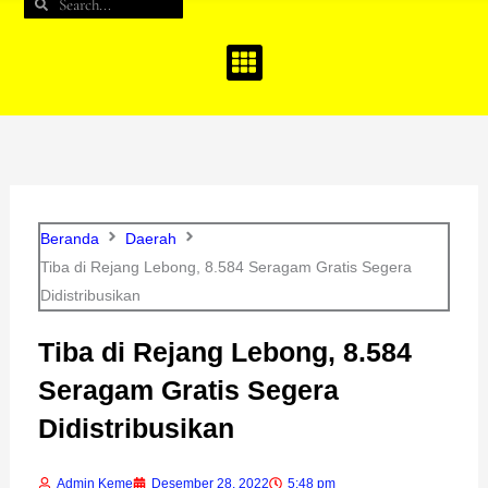
Search
Search
b
a
u
o
g
b
o
r
e
k
a
m
Beranda
Daerah
Tiba di Rejang Lebong, 8.584 Seragam Gratis Segera
Didistribusikan
Tiba di Rejang Lebong, 8.584
Seragam Gratis Segera
Didistribusikan
Admin Keme
Desember 28, 2022
5:48 pm