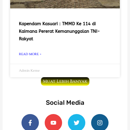
Kapendam Kasuari : TMMD Ke 114 di
Kaimana Pererat Kemanunggalan TNI-
Rakyat
READ MORE »
Admin Keme
Muat Lebih Banyak
Social Media
F
Y
T
I
a
o
w
n
c
u
i
s