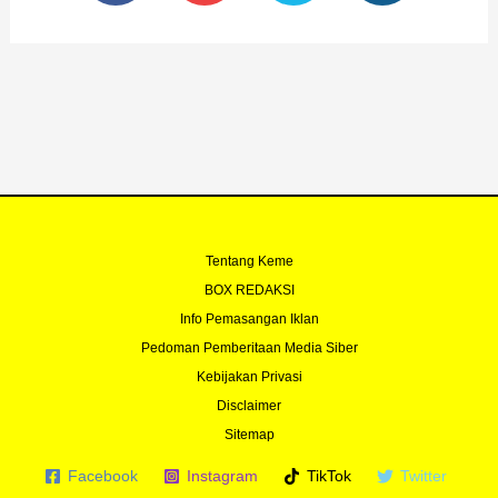
e
t
t
t
b
u
t
a
o
b
e
g
o
e
r
r
k
a
-
m
f
Tentang Keme
BOX REDAKSI
Info Pemasangan Iklan
Pedoman Pemberitaan Media Siber
Kebijakan Privasi
Disclaimer
Sitemap
Facebook
Instagram
TikTok
Twitter