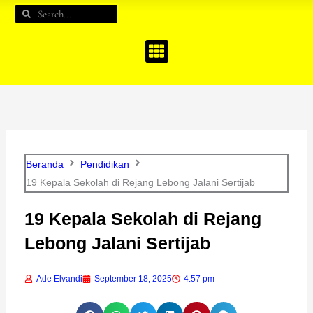
e
t
t
Search
Search
b
a
u
o
g
b
o
r
e
k
a
m
Beranda
Pendidikan
19 Kepala Sekolah di Rejang Lebong Jalani Sertijab
19 Kepala Sekolah di Rejang
Lebong Jalani Sertijab
Ade Elvandi
September 18, 2025
4:57 pm