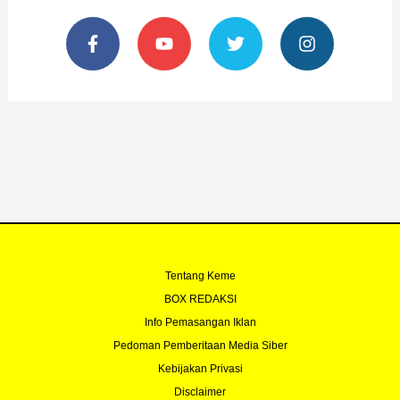
F
Y
T
I
a
o
w
n
c
u
i
s
e
t
t
t
b
u
t
a
o
b
e
g
o
e
r
r
k
a
-
m
f
Tentang Keme
BOX REDAKSI
Info Pemasangan Iklan
Pedoman Pemberitaan Media Siber
Kebijakan Privasi
Disclaimer