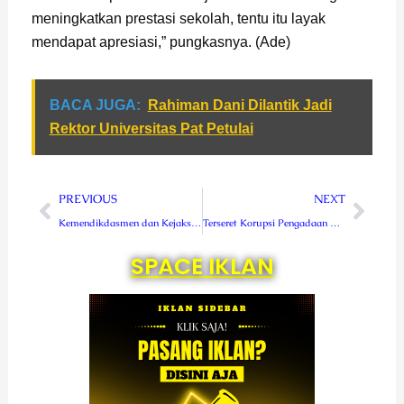
meningkatkan prestasi sekolah, tentu itu layak
mendapat apresiasi,” pungkasnya. (Ade)
BACA JUGA:
Rahiman Dani Dilantik Jadi
Rektor Universitas Pat Petulai
Prev
Next
PREVIOUS
NEXT
Kemendikdasmen dan Kejaksaan Kawal Ketat Proyek Revitalisasi Pendidikan
Terseret Korupsi Pengadaan Makan-Minum, Eks Direktur RSUD Curup Ditahan
SPACE IKLAN