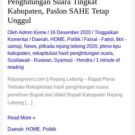
Penghitungan Suara Tingkat
Unggul
Kabupaten, Paslon SAHE Tetap
Unggul
Oleh
Admin Keme
/
16 Desember 2020
/
Tinggalkan
Komentar
/
Daerah
,
HOME
,
Politik
/
Faisal - Fatrol
,
fikri -
samuji
,
News
,
pilkada rejang lebong 2020
,
pleno kpu
kabupaten
,
rekapitulasi hasil penghitungan suara
,
Susilawati - Ruswan
,
Syamsul - Hendra
/
1 minute of
reading
Rejangnews.com || Rejang Lebong – Rapat Pleno
Terbuka Rekapitulasi hasil penghitungan suara
pemilihan Bupati dan Wakil Bupati Kabupaten Rejang
Lebong […]
Read More »
Daerah
,
HOME
,
Politik