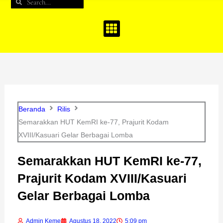
Search
Search
b
a
u
o
g
b
o
r
e
k
a
m
Beranda
Rilis
Semarakkan HUT KemRI ke-77, Prajurit Kodam
XVIII/Kasuari Gelar Berbagai Lomba
Semarakkan HUT KemRI ke-77,
Prajurit Kodam XVIII/Kasuari
Gelar Berbagai Lomba
Admin Keme
Agustus 18, 2022
5:09 pm