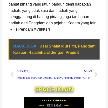
panjat pinang yang jatuh bangun demi dapatkan
hadiah, yang tidak saja dari hadiah yang
menggantung di batang pinang, juga tambahan
hadiah dari Pangdam dan pejabat Kodam yang lain.
(Rilis Pendam XVIII/Ksr)
BACA JUGA:
Usai Shalat Idul Fitri, Pangdam
Kasuari Halalbihalal dengan Prajurit
Prev
Next
PREVIOUS
NEXT
Pemkab Lebong Gelar Upacara Peringatan HUT KemRI Ke 77
Diguyur Hujan, Persit KCK PD XVIII/Kasuari Tetap Semangat Ikuti Lomba Meriahkan HUT KemRI Ke-77
SPACE IKLAN