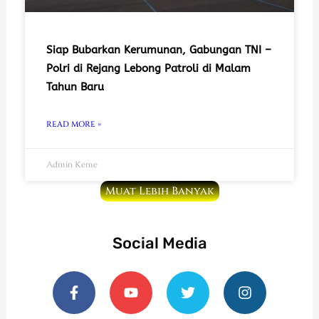
Siap Bubarkan Kerumunan, Gabungan TNI –
Polri di Rejang Lebong Patroli di Malam
Tahun Baru
READ MORE »
Admin Keme
Muat Lebih Banyak
Social Media
F
Y
T
I
a
o
w
n
c
u
i
s
e
t
t
t