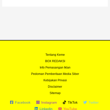
b
u
t
a
o
b
e
g
o
e
r
r
k
a
-
m
f
Tentang Keme
BOX REDAKSI
Info Pemasangan Iklan
Pedoman Pemberitaan Media Siber
Kebijakan Privasi
Disclaimer
Sitemap
Facebook
Instagram
TikTok
Twitter
Linkedin
YouTube