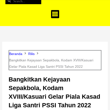
Search
Search
b
a
u
o
g
b
o
r
e
k
a
m
Beranda
Rilis
Bangkitkan Kejayaan Sepakbola, Kodam XVIII/Kasuari
Gelar Piala Kasad Liga Santri PSSI Tahun 2022
Bangkitkan Kejayaan
Sepakbola, Kodam
XVIII/Kasuari Gelar Piala Kasad
Liga Santri PSSI Tahun 2022