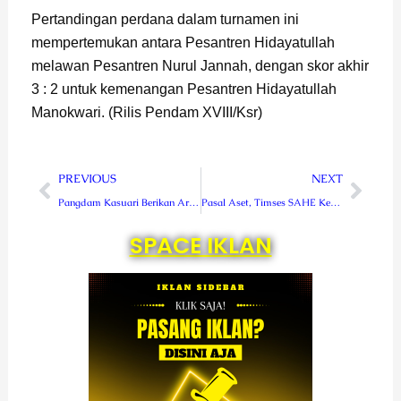
Pertandingan perdana dalam turnamen ini
mempertemukan antara Pesantren Hidayatullah
melawan Pesantren Nurul Jannah, dengan skor akhir
3 : 2 untuk kemenangan Pesantren Hidayatullah
Manokwari. (Rilis Pendam XVIII/Ksr)
Prev
Next
PREVIOUS
NEXT
Pangdam Kasuari Berikan Arahan Kepada Pansel Catar Akmil
Pasal Aset, Timses SAHE Kecewa Dengan Bupati Syamsul Karena Dilaporkan Ke Polda
SPACE IKLAN