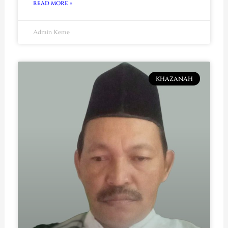
READ MORE »
Admin Keme
KHAZANAH