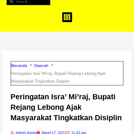
Search
Search
b
a
u
o
g
b
o
r
e
k
a
m
Beranda
Daerah
Peringatan Isra’ Mi’raj, Bupati Rejang Lebong Ajak
Masyarakat Tingkatkan Disiplin
Peringatan Isra’ Mi’raj, Bupati
Rejang Lebong Ajak
Masyarakat Tingkatkan Disiplin
Admin Keme
Maret 17, 2021
11:43 am