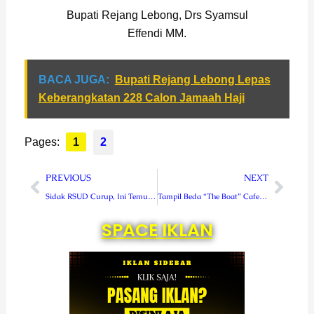
Bupati Rejang Lebong, Drs Syamsul
Effendi MM.
BACA JUGA:
Bupati Rejang Lebong Lepas
Keberangkatan 228 Calon Jamaah Haji
Pages:
1
2
Prev
Next
PREVIOUS
NEXT
Sidak RSUD Curup, Ini Temuan Komisi I DPRD Rejang Lebong
Tampil Beda “The Boat” Cafe Hadir Di Rejang Lebong
SPACE IKLAN