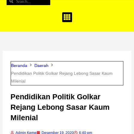
Search
Search
b
a
u
o
g
b
o
r
e
k
a
m
Beranda
Daerah
Pendidikan Politik Golkar Rejang Lebong Sasar Kaum
Milenial
Pendidikan Politik Golkar
Rejang Lebong Sasar Kaum
Milenial
Admin Keme
Desember 19, 2020
6:40 pm