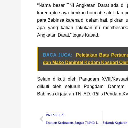
“Nama besar TNI Angkatan Darat ada di p
karena itu saya berikan hormat, salut dan
para Babinsa karena di dalam hati, pikiran,
apa yang kalian lakukan itu membesar
Angkatan Darat,” tegas Kasad.
BACA JUGA:
Peletakan Batu Perta
dan Mako Denintel Kodam Kasuari Ole
Selain diikuti oleh Pangdam XVIII/Kasuari
diikuti oleh seluruh Pangdam, Danrem
Babinsa di jajaran TNI AD. (Rilis Pendam XVI
Prev
PREVIOUS
Eratkan Keakraban, Satgas TMMD Kodim 0409/RL Olahraga Bareng Warga