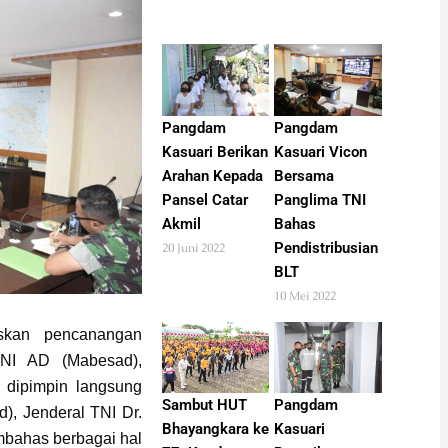
Pangdam
Pangdam
Kasuari Berikan
Kasuari Vicon
Arahan Kepada
Bersama
Pansel Catar
Panglima TNI
Akmil
Bahas
Pendistribusian
20 Juni 2022
BLT
10 Mei 2022
kan pencanangan
NI AD (Mabesad),
 dipimpin langsung
Pangdam
Sambut HUT
), Jenderal TNI Dr.
Kasuari
Bhayangkara ke
bahas berbagai hal