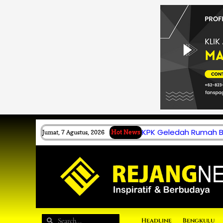
Lewati
ke
konten
KPK Geledah Rumah B.
Jumat, 7 Agustus, 2026
Hot News
Search
Search
Headline
Bengkulu