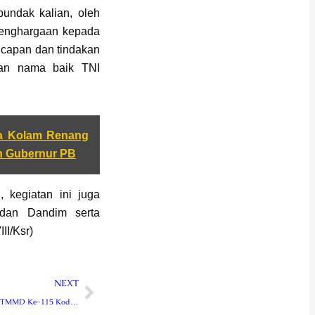
undak kalian, oleh
 penghargaan kepada
 ucapan dan tindakan
kan nama baik TNI
ma Kolam Renang
h Gubernur PB
, kegiatan ini juga
 dan Dandim serta
II/Ksr)
Next
NEXT
Seluruh Kegiatan TMMD Ke-115 Kodim 0409/RL Tuntas Sebelum Batas Waktu