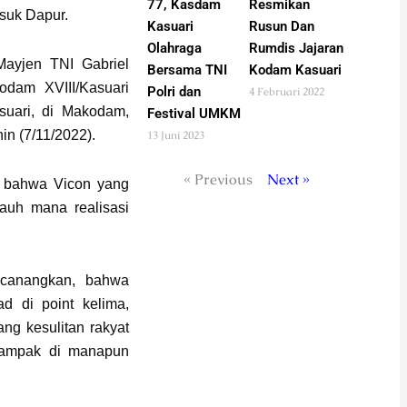
Resmikan
77, Kasdam
suk Dapur.
Rusun Dan
Kasuari
Rumdis Jajaran
Olahraga
 Mayjen TNI Gabriel
Kodam Kasuari
Bersama TNI
odam XVIII/Kasuari
Polri dan
4 Februari 2022
suari, di Makodam,
Festival UMKM
in (7/11/2022).
13 Juni 2023
« Previous
Next »
 bahwa Vicon yang
jauh mana realisasi
 canangkan, bahwa
d di point kelima,
ng kesulitan rakyat
dampak di manapun