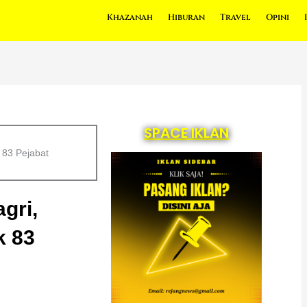
Khazanah
Hiburan
Travel
Opini
SPACE IKLAN
 83 Pejabat
gri,
k 83