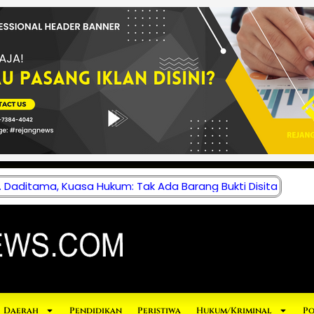
 Daditama, Kuasa Hukum: Tak Ada Barang Bukti Disita
Daerah
Pendidikan
Peristiwa
Hukum/Kriminal
Po