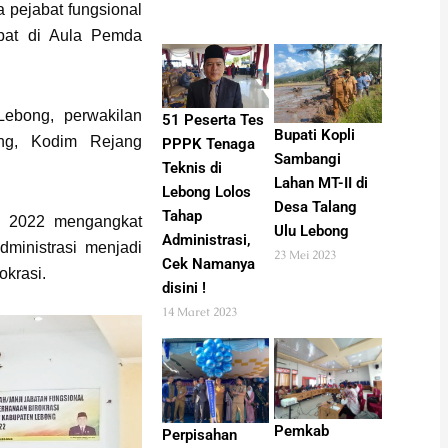
pejabat fungsional
mpat di Aula Pemda
Lebong, perwakilan
51 Peserta Tes
Bupati Kopli
ong, Kodim Rejang
PPPK Tenaga
Sambangi
Teknis di
Lahan MT-II di
Lebong Lolos
Desa Talang
Tahap
n 2022 mengangkat
Ulu Lebong
Administrasi,
ministrasi menjadi
23 Mei 2023
Cek Namanya
okrasi.
disini !
14 Maret 2023
Pemkab
Perpisahan