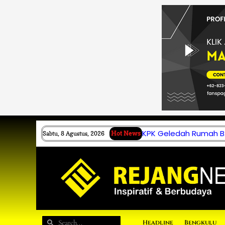
Lewati
ke
konten
KPK Geledah Rumah B.
Sabtu, 8 Agustus, 2026
Hot News
Search
Search
Headline
Bengkulu