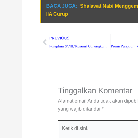
BACA JUGA:
Shalawat Nabi Menggema
IIA Curup
Prev
PREVIOUS
Pangdam XVIII/Kasuari Canangkan Pengentasan Buta Aksara
Tinggalkan Komentar
Alamat email Anda tidak akan dipubl
yang wajib ditandai
*
Ketik
di