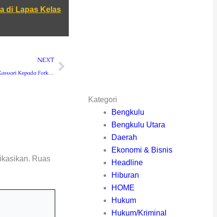
 di Lapas Kelas
Next
NEXT
Pesan Pangdam Kasuari Kepada Forkopimda Maybrat, Jaga Rasa Aman dan Nyaman yang Sudah Tercipta
Kategori
Bengkulu
Bengkulu Utara
Daerah
Ekonomi & Bisnis
ikasikan.
Ruas
Headline
Hiburan
HOME
Hukum
Hukum/Kriminal