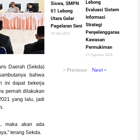
Lebong
Siswa, SMPN
Evaluasi Sistem
01 Lebong
Informasi
Utara Gelar
Strategi
Pagelaran Seni
Penyelenggaraan
18 Mei 2023
Kawasan
Permukiman
23 Agustus 2024
aris Daerah (Sekda)
« Previous
Next »
 sambutanya bahwa
 ini dapat bekerja
a pernah dilakukan
021 yang lalu, jadi
h.
al, maka akan ada
nya,” terang Sekda.